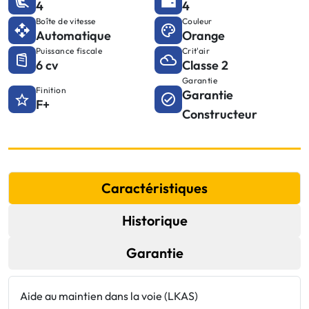
4
4
Boîte de vitesse
Couleur
Automatique
Orange
Puissance fiscale
Crit'air
6 cv
Classe 2
Garantie
Finition
Garantie
F+
Constructeur
Caractéristiques
Historique
Garantie
Aide au maintien dans la voie (LKAS)
C