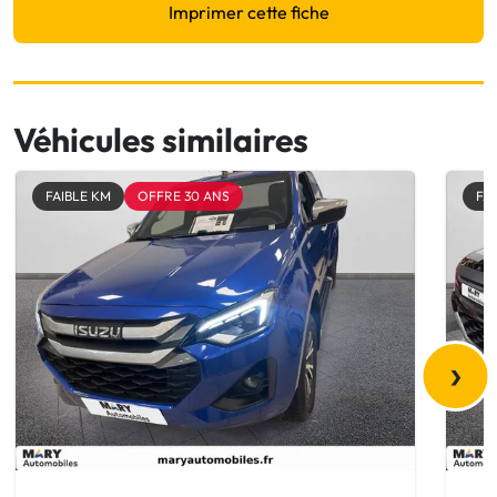
Imprimer cette fiche
Véhicules similaires
FAIBLE KM
OFFRE 30 ANS
FA
›