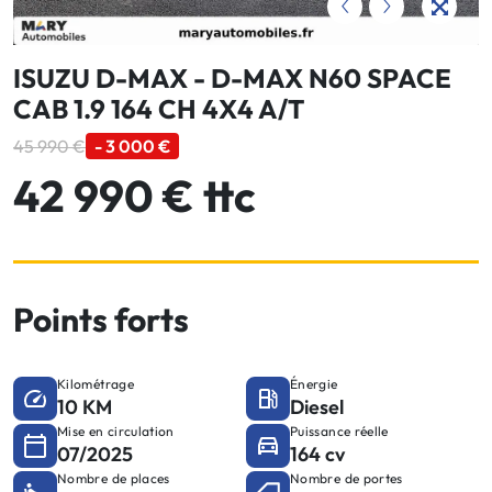
ISUZU D-MAX - D-MAX N60 SPACE
CAB 1.9 164 CH 4X4 A/T
45 990 €
- 3 000 €
42 990 € ttc
Points forts
Kilométrage
Énergie
10 KM
Diesel
Mise en circulation
Puissance réelle
07/2025
164 cv
Nombre de places
Nombre de portes