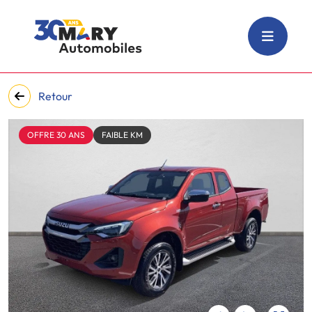
Retour
OFFRE 30 ANS
FAIBLE KM
‹
›