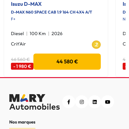
Isuzu D-MAX
Is
D-MAX N60 SPACE CAB 1.9 164 CH 4X4 A/T
D-
F+
NI
Diesel
100 Km
2026
Di
Crit'Air
Cri
46 560 €
47
44 580 €
- 1 980 €
-
Nos marques