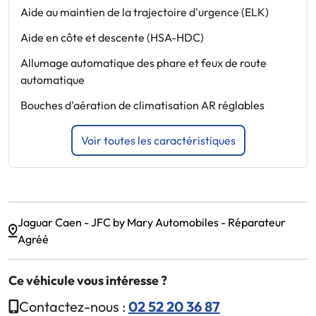
Aide au maintien de la trajectoire d'urgence (ELK)
C
Aide en côte et descente (HSA-HDC)
E
A
Allumage automatique des phare et feux de route
B
automatique
C
Bouches d'aération de climatisation AR réglables
Voir toutes les caractéristiques
Jaguar Caen - JFC by Mary Automobiles - Réparateur
Agréé
Ce véhicule vous intéresse ?
Contactez-nous :
02 52 20 36 87