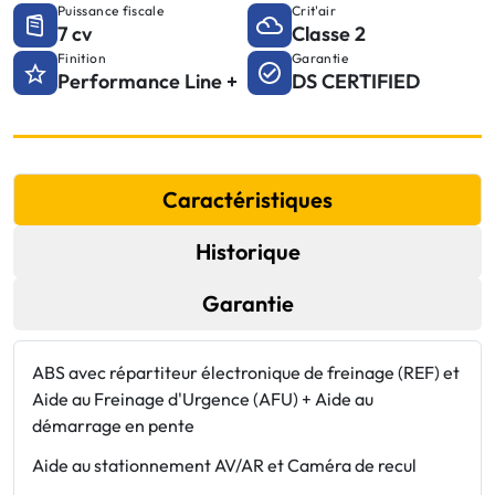
Puissance fiscale
Crit'air
7 cv
Classe 2
Finition
Garantie
Performance Line +
DS CERTIFIED
Caractéristiques
Historique
Garantie
ABS avec répartiteur électronique de freinage (REF) et
C
Aide au Freinage d'Urgence (AFU) + Aide au
C
démarrage en pente
D
Aide au stationnement AV/AR et Caméra de recul
D