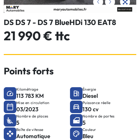
DS DS 7 - DS 7 BlueHDi 130 EAT8
21 990 € ttc
Points forts
Kilométrage
Énergie
113 783 KM
Diesel
Mise en circulation
Puissance réelle
03/2023
130 cv
Nombre de places
Nombre de portes
5
5
Boîte de vitesse
Couleur
Automatique
Bleu