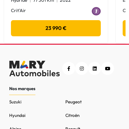
Crit'Air
Cri
23 990 €
Nos marques
Suzuki
Peugeot
Hyundai
Citroën
Alpine
Renault