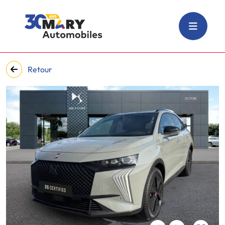
Retour
‹
›