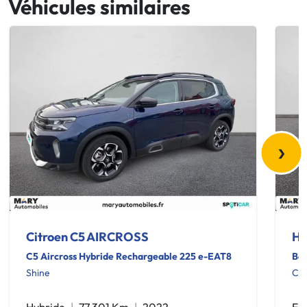
Véhicules similaires
›
Citroen C5 AIRCROSS
Hy
C5 Aircross Hybride Rechargeable 225 e-EAT8
Bay
Shine
Cre
Hybride
77 301 Km
2022
Es