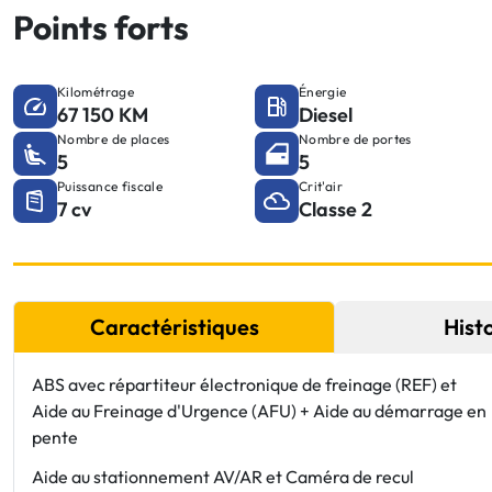
Points forts
Kilométrage
Énergie
67 150 KM
Diesel
Nombre de places
Nombre de portes
5
5
Puissance fiscale
Crit'air
7 cv
Classe 2
Caractéristiques
Hist
ABS avec répartiteur électronique de freinage (REF) et
Aide au Freinage d'Urgence (AFU) + Aide au démarrage en
pente
Aide au stationnement AV/AR et Caméra de recul