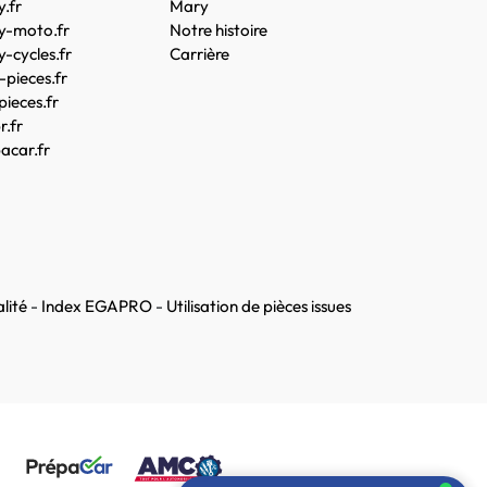
.fr
Mary
y-moto.fr
Notre histoire
-cycles.fr
Carrière
pieces.fr
pieces.fr
.fr
acar.fr
lité
-
Index EGAPRO
-
Utilisation de pièces issues