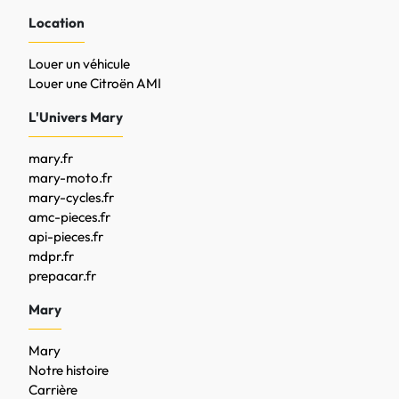
Location
Louer un véhicule
Louer une Citroën AMI
L'Univers Mary
mary.fr
mary-moto.fr
mary-cycles.fr
amc-pieces.fr
api-pieces.fr
mdpr.fr
prepacar.fr
Mary
Mary
Notre histoire
Carrière