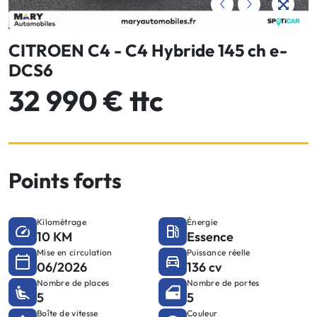
CITROEN C4 - C4 Hybride 145 ch e-
DCS6
32 990 € ttc
Points forts
Kilométrage
Énergie
10 KM
Essence
Mise en circulation
Puissance réelle
06/2026
136 cv
Nombre de places
Nombre de portes
5
5
Boîte de vitesse
Couleur