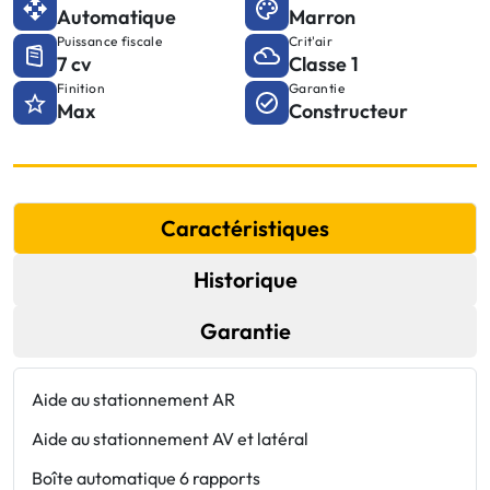
Automatique
Marron
Puissance fiscale
Crit'air
7 cv
Classe 1
Finition
Garantie
Max
Constructeur
Caractéristiques
Historique
Garantie
Aide au stationnement AR
E
r
Aide au stationnement AV et latéral
E
Boîte automatique 6 rapports