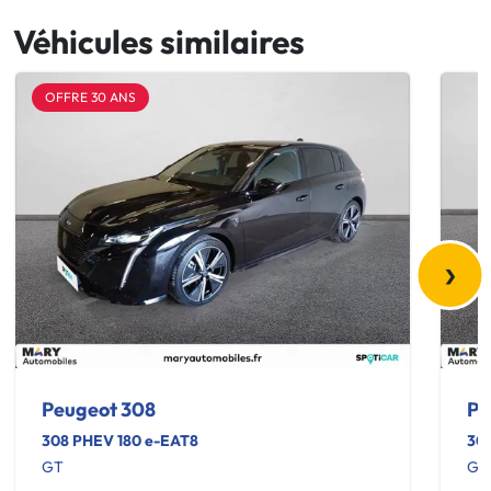
Véhicules similaires
OFFRE 30 ANS
›
Peugeot 308
Pe
308 PHEV 180 e-EAT8
308
GT
GT