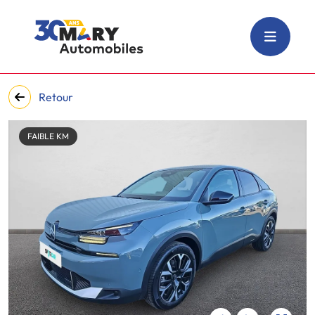
Retour
FAIBLE KM
‹
›