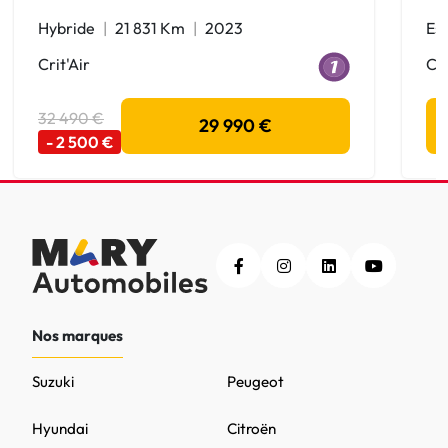
Hybride
21 831 Km
2023
Es
Crit'Air
Cri
32 490 €
29 990 €
- 2 500 €
Nos marques
Suzuki
Peugeot
Hyundai
Citroën