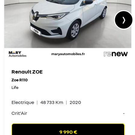
›
Renault ZOE
Zoe R110
Life
Electrique
48 733 Km
2020
Crit'Air
-
9 990 €