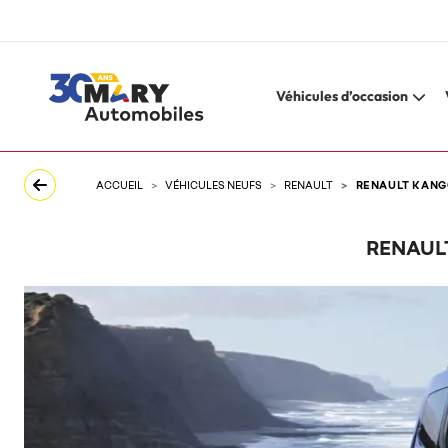
Véhicules d’occasion
ACCUEIL
VÉHICULES NEUFS
RENAULT
RENAULT KANGO
RENAULT