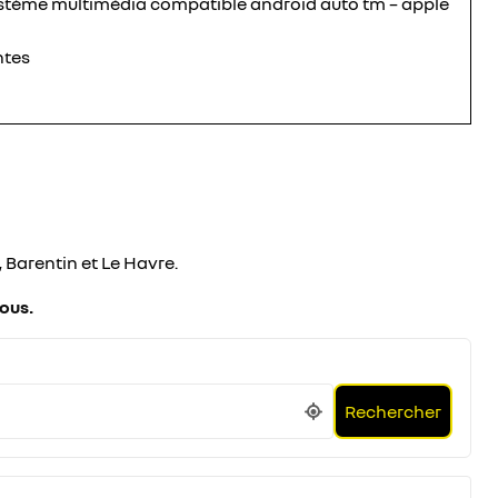
système multimédia compatible android auto tm – apple
ntes
 Barentin et Le Havre.
sous.
Rechercher