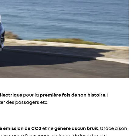
électrique
pour la
première fois de son histoire
. Il
ter des passagers etc.
e émission de CO2
et ne
génère aucun bruit
. Grâce à son
lisateurs d’envisager la plupart de leurs trajets