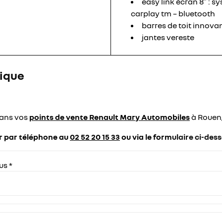
easy link écran 8″ : 
carplay tm – bluetooth
barres de toit innova
jantes vereste
rique
dans vos
points de vente Renault Mary Automobiles
à Rouen,
er par téléphone au
02 52 20 15 33
ou via le form
ulaire ci-des
us *