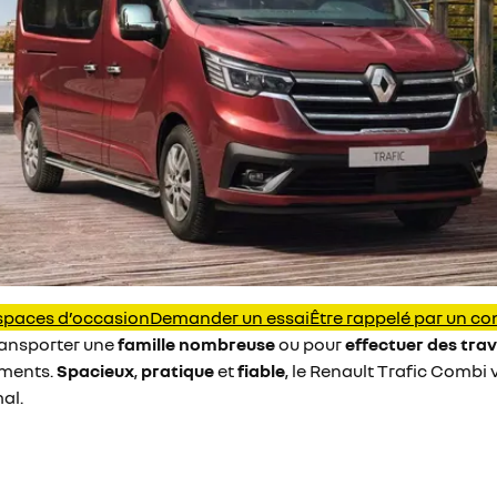
paces d’occasion
Demander un essai
Être rappelé par un con
ransporter une
famille nombreuse
ou pour
effectuer des tra
ements.
Spacieux
,
pratique
et
fiable
, le Renault Trafic Combi
al.