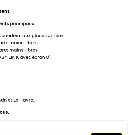
tens
nts principaux :
coudoirs aux places arrière ,
rte mains-libres ,
rte mains-libres ,
ASY LINK avec écran 8″.
tin et Le Havre.
sous.