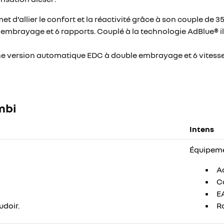
t d’allier le confort et la réactivité grâce à son couple de
embrayage et 6 rapports. Couplé à la technologie AdBlue® i
ne version automatique EDC à double embrayage et 6 vitesse
mbi
Intens
Équipeme
Ac
Ca
EA
doir.
Ra