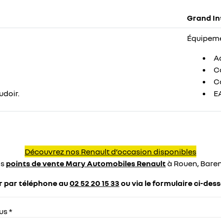
Grand In
Équipeme
Ac
Ca
Ca
doir.
E
Découvrez nos Renault d’occasion disponibles
os
points de vente Mary Automobiles Renault
à Rouen, Baren
er par téléphone au
02 52 20 15 33
ou via le formulaire ci-des
us *