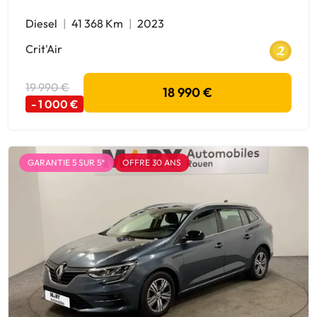
Diesel
41 368 Km
2023
Crit'Air
19 990 €
18 990 €
- 1 000 €
GARANTIE 5 SUR 5*
OFFRE 30 ANS