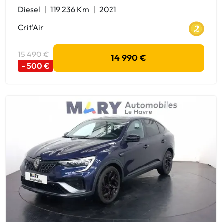
Diesel
119 236 Km
2021
Crit'Air
15 490 €
14 990 €
- 500 €