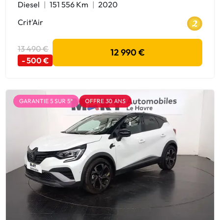
Diesel
151 556 Km
2020
Crit'Air
13 490 €
12 990 €
- 500 €
GARANTIE 5 SUR 5*
OFFRE 30 ANS