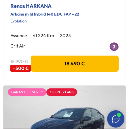
Renault ARKANA
Arkana mild hybrid 140 EDC FAP - 22
Evolution
Essence
41 224 Km
2023
Crit'Air
18 990 €
18 490 €
- 500 €
GARANTIE 5 SUR 5*
OFFRE 30 ANS