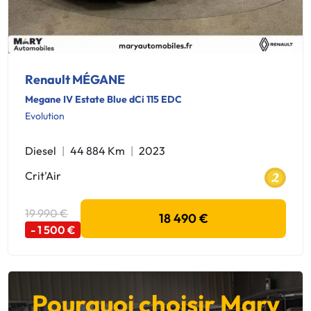
Renault MÉGANE
Megane IV Estate Blue dCi 115 EDC
Evolution
Diesel
44 884 Km
2023
Crit'Air
19 990 €
18 490 €
- 1 500 €
Pourquoi choisir Mary