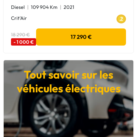
Diesel
109 904 Km
2021
Crit'Air
18 290 €
17 290 €
- 1 000 €
Tout savoir sur les
véhicules électriques