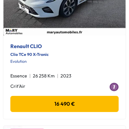
Renault CLIO
Clio TCe 90 X-Tronic
Evolution
Essence
26 258 Km
2023
Crit'Air
16 490 €