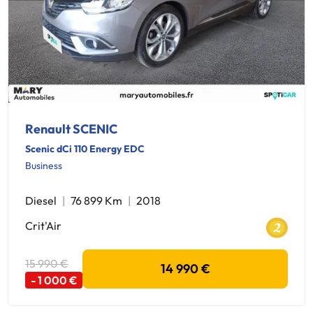
Renault SCENIC
Scenic dCi 110 Energy EDC
Business
Diesel
76 899 Km
2018
Crit'Air
15 990 €
14 990 €
- 1 000 €