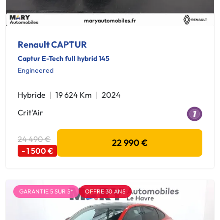
Renault CAPTUR
Captur E-Tech full hybrid 145
Engineered
Hybride
19 624 Km
2024
Crit'Air
24 490 €
22 990 €
- 1 500 €
GARANTIE 5 SUR 5*
OFFRE 30 ANS