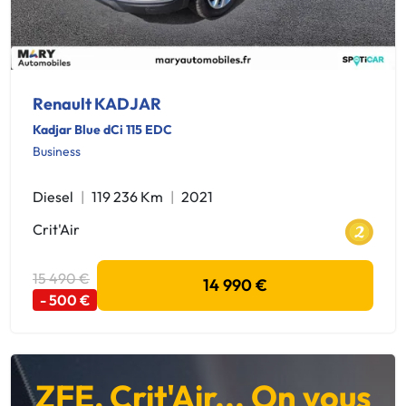
Renault KADJAR
Kadjar Blue dCi 115 EDC
Business
Diesel
119 236 Km
2021
Crit'Air
15 490 €
14 990 €
- 500 €
ZFE, Crit'Air... On vous