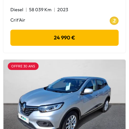
Diesel
58 039 Km
2023
Crit'Air
24 990 €
OFFRE 30 ANS