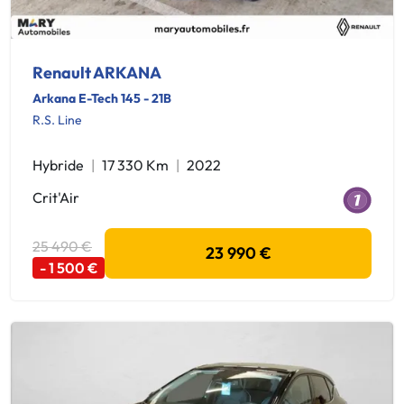
Renault ARKANA
Arkana E-Tech 145 - 21B
R.S. Line
Hybride
17 330 Km
2022
Crit'Air
25 490 €
23 990 €
- 1 500 €