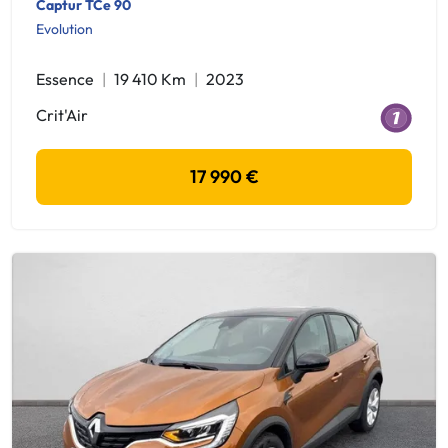
Captur TCe 90
Evolution
Essence
19 410 Km
2023
Crit'Air
17 990 €