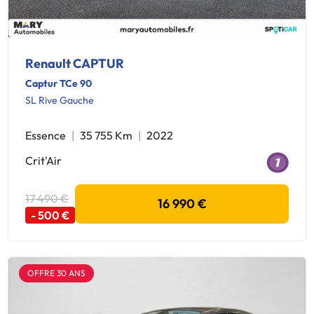
Renault CAPTUR
Captur TCe 90
SL Rive Gauche
Essence
35 755 Km
2022
Crit'Air
17 490 €
16 990 €
- 500 €
OFFRE 30 ANS