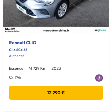
Renault CLIO
Clio SCe 65
Authentic
Essence
41 729 Km
2023
Crit'Air
12 290 €