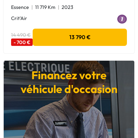
Essence
11 719 Km
2023
Crit'Air
14 490 €
13 790 €
- 700 €
Financez votre
véhicule d'occasion