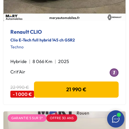
Renault CLIO
Clio E-Tech full hybrid 145 ch GSR2
Techno
Hybride
8 066 Km
2025
Crit'Air
22 990 €
21 990 €
- 1 000 €
GARANTIE 5 SUR 5*
OFFRE 30 ANS