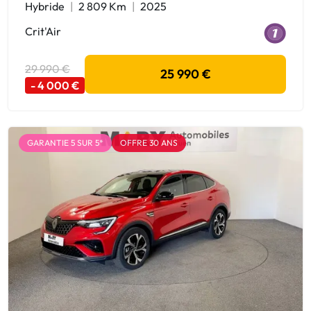
Hybride
2 809 Km
2025
Crit'Air
29 990 €
25 990 €
- 4 000 €
GARANTIE 5 SUR 5*
OFFRE 30 ANS