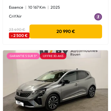
Essence
10 167 Km
2025
Crit'Air
23 490 €
20 990 €
- 2 500 €
GARANTIE 5 SUR 5*
OFFRE 30 ANS