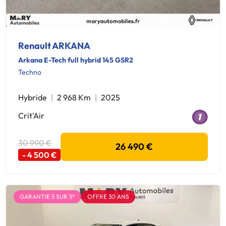
Renault ARKANA
Arkana E-Tech full hybrid 145 GSR2
Techno
Hybride
2 968 Km
2025
Crit'Air
30 990 €
26 490 €
- 4 500 €
GARANTIE 5 SUR 5*
OFFRE 30 ANS