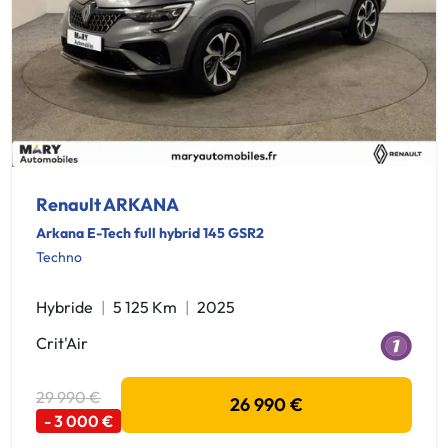
Renault ARKANA
Arkana E-Tech full hybrid 145 GSR2
Techno
Hybride
5 125 Km
2025
Crit'Air
29 990 €
26 990 €
- 3 000 €