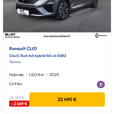
Renault CLIO
Clio E-Tech full hybrid 145 ch GSR2
Techno
Hybride
1 612 Km
2025
Crit'Air
25 159 €
22 490 €
- 2 669 €