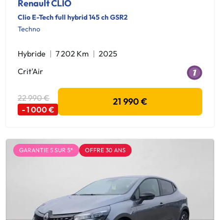
Renault CLIO
Clio E-Tech full hybrid 145 ch GSR2
Techno
Hybride
7 202 Km
2025
Crit'Air
22 990 €
21 990 €
- 1 000 €
GARANTIE 5 SUR 5*
OFFRE 30 ANS