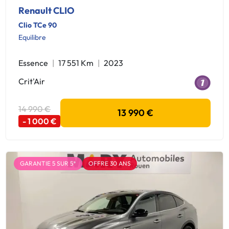
Renault CLIO
Clio TCe 90
Equilibre
Essence
17 551 Km
2023
Crit'Air
14 990 €
13 990 €
- 1 000 €
GARANTIE 5 SUR 5*
OFFRE 30 ANS