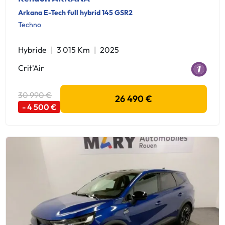
Arkana E-Tech full hybrid 145 GSR2
Techno
Hybride
3 015 Km
2025
Crit'Air
30 990 €
26 490 €
- 4 500 €