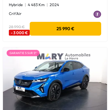
Hybride
4 483 Km
2024
Crit'Air
28 990 €
25 990 €
- 3 000 €
GARANTIE 5 SUR 5*