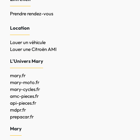
Prendre rendez-vous
Location
Louer un véhicule
Louer une Citroën AMI
L'Univers Mary
mary.fr
mary-moto.fr
mary-cycles.fr
amc-pieces.fr
api-pieces.fr
mdpr.fr
prepacar.fr
Mary