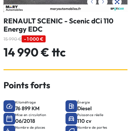
RENAULT SCENIC - Scenic dCi 110
Energy EDC
15 990 €
- 1 000 €
14 990 € ttc
Points forts
Kilométrage
Énergie
76 899 KM
Diesel
Mise en circulation
Puissance réelle
06/2018
110 cv
Nombre de places
Nombre de portes