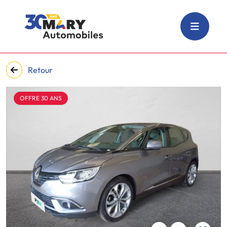
Retour
OFFRE 30 ANS
‹
›