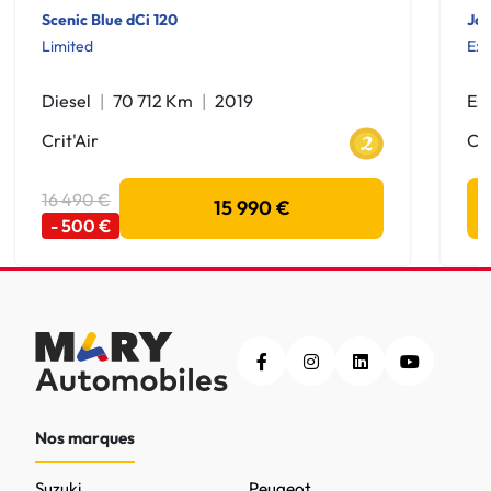
Scenic Blue dCi 120
Jog
Limited
Exp
Diesel
70 712 Km
2019
Es
Crit'Air
Cri
16 490 €
15 990 €
- 500 €
Nos marques
Suzuki
Peugeot