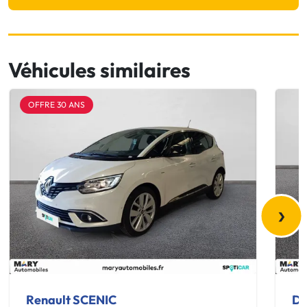
Véhicules similaires
OFFRE 30 ANS
›
Renault SCENIC
Da