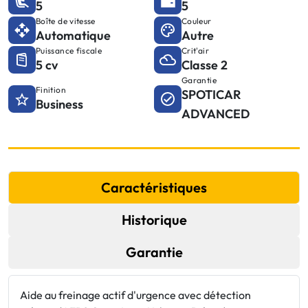
5
5
Boîte de vitesse
Couleur
Automatique
Autre
Puissance fiscale
Crit'air
5 cv
Classe 2
Garantie
Finition
SPOTICAR
Business
ADVANCED
Caractéristiques
Historique
Garantie
Aide au freinage actif d'urgence avec détection
C