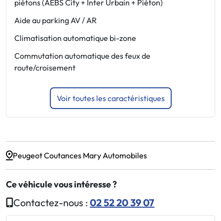
piétons (AEBS City + Inter Urbain + Piéton)
d
Aide au parking AV / AR
F
Climatisation automatique bi-zone
J
Commutation automatique des feux de
V
route/croisement
A
Voir toutes les caractéristiques
Peugeot Coutances Mary Automobiles
Ce véhicule vous intéresse ?
Contactez-nous :
02 52 20 39 07