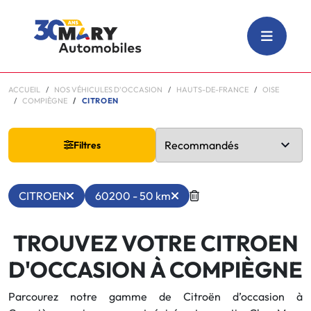
ACCUEIL
NOS VÉHICULES D'OCCASION
HAUTS-DE-FRANCE
OISE
COMPIÈGNE
CITROEN
Filtres
CITROEN
60200 - 50 km
TROUVEZ VOTRE CITROEN
D'OCCASION À COMPIÈGNE
Parcourez notre gamme de Citroën d’occasion à