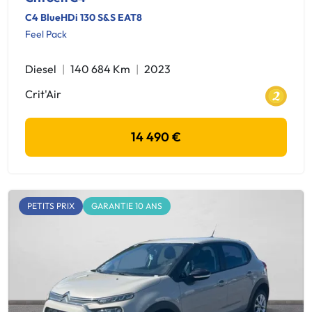
C4 BlueHDi 130 S&S EAT8
Feel Pack
Diesel
140 684 Km
2023
Crit'Air
14 490 €
PETITS PRIX
GARANTIE 10 ANS