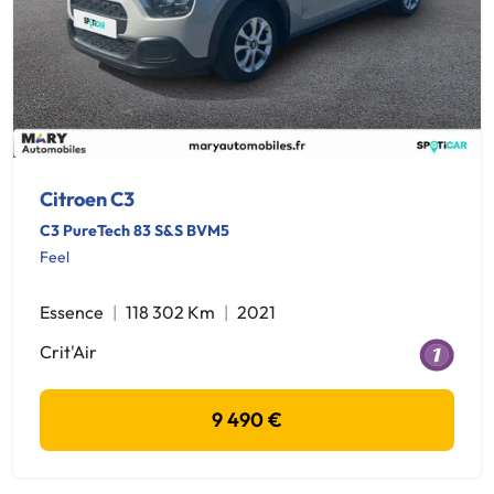
Citroen C3
C3 PureTech 83 S&S BVM5
Feel
Essence
118 302 Km
2021
Crit'Air
9 490 €