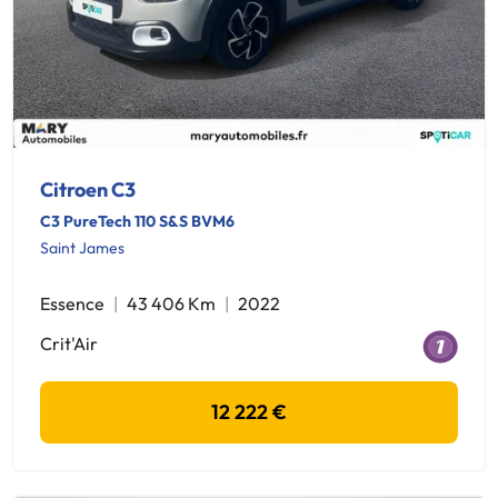
Citroen C3
C3 PureTech 110 S&S BVM6
Saint James
Essence
43 406 Km
2022
Crit'Air
12 222 €