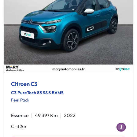
Citroen C3
C3 PureTech 83 S&S BVM5
Feel Pack
Essence
49 397 Km
2022
Crit'Air