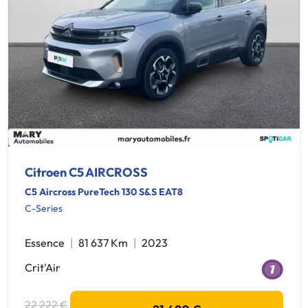
Citroen C5 AIRCROSS
C5 Aircross PureTech 130 S&S EAT8
C-Series
Essence
81 637 Km
2023
Crit'Air
22 222 €