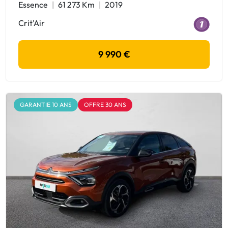
Essence
61 273 Km
2019
Crit'Air
9 990 €
GARANTIE 10 ANS
OFFRE 30 ANS