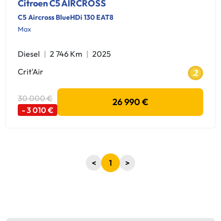
Citroen C5 AIRCROSS
C5 Aircross BlueHDi 130 EAT8
Max
Diesel
2 746 Km
2025
Crit'Air
30 000 €
26 990 €
- 3 010 €
<
1
>