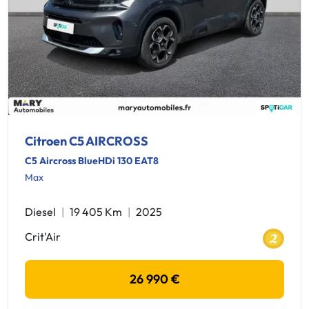
Citroen C5 AIRCROSS
C5 Aircross BlueHDi 130 EAT8
Max
Diesel
19 405 Km
2025
Crit'Air
26 990 €