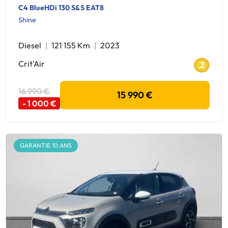
C4 BlueHDi 130 S&S EAT8
Shine
Diesel
121 155 Km
2023
Crit'Air
16 990 €
15 990 €
- 1 000 €
GARANTIE 10 ANS