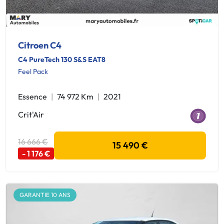
Citroen C4
C4 PureTech 130 S&S EAT8
Feel Pack
Essence
74 972 Km
2021
Crit'Air
16 666 €
15 490 €
- 1 176 €
GARANTIE 10 ANS