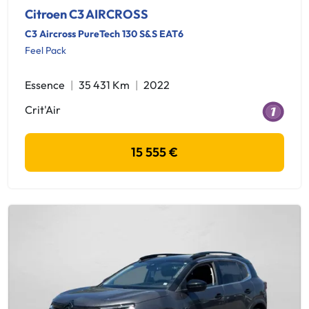
Citroen C3 AIRCROSS
C3 Aircross PureTech 130 S&S EAT6
Feel Pack
Essence
35 431 Km
2022
Crit'Air
15 555 €