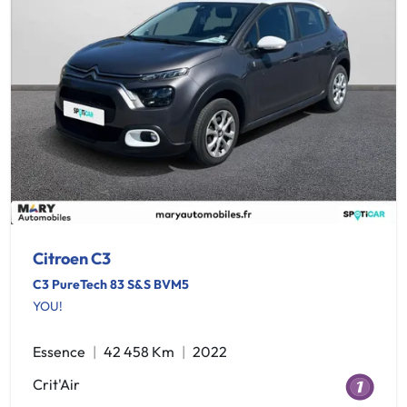
Citroen C3
C3 PureTech 83 S&S BVM5
YOU!
Essence
42 458 Km
2022
Crit'Air