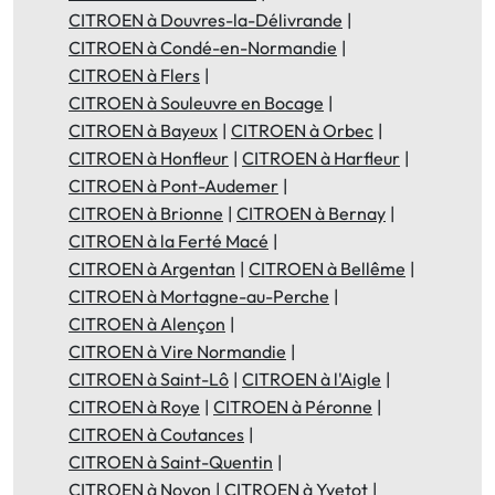
CITROEN à Douvres-la-Délivrande
CITROEN à Condé-en-Normandie
CITROEN à Flers
CITROEN à Souleuvre en Bocage
CITROEN à Bayeux
CITROEN à Orbec
CITROEN à Honfleur
CITROEN à Harfleur
CITROEN à Pont-Audemer
CITROEN à Brionne
CITROEN à Bernay
CITROEN à la Ferté Macé
CITROEN à Argentan
CITROEN à Bellême
CITROEN à Mortagne-au-Perche
CITROEN à Alençon
CITROEN à Vire Normandie
CITROEN à Saint-Lô
CITROEN à l'Aigle
CITROEN à Roye
CITROEN à Péronne
CITROEN à Coutances
CITROEN à Saint-Quentin
CITROEN à Noyon
CITROEN à Yvetot