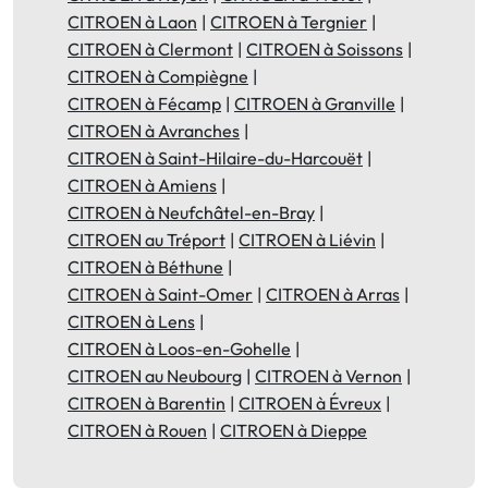
CITROEN à Laon
CITROEN à Tergnier
CITROEN à Clermont
CITROEN à Soissons
CITROEN à Compiègne
CITROEN à Fécamp
CITROEN à Granville
CITROEN à Avranches
CITROEN à Saint-Hilaire-du-Harcouët
CITROEN à Amiens
CITROEN à Neufchâtel-en-Bray
CITROEN au Tréport
CITROEN à Liévin
CITROEN à Béthune
CITROEN à Saint-Omer
CITROEN à Arras
CITROEN à Lens
CITROEN à Loos-en-Gohelle
CITROEN au Neubourg
CITROEN à Vernon
CITROEN à Barentin
CITROEN à Évreux
CITROEN à Rouen
CITROEN à Dieppe