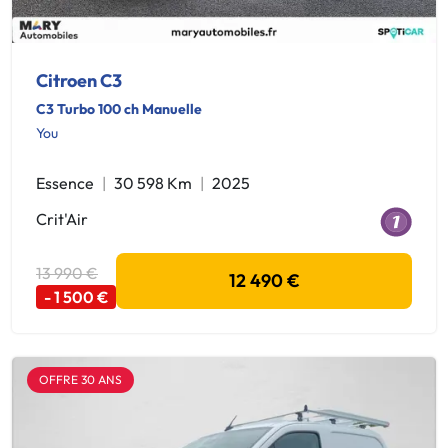
Citroen C3
C3 Turbo 100 ch Manuelle
You
Essence
30 598 Km
2025
Crit'Air
13 990 €
12 490 €
- 1 500 €
OFFRE 30 ANS