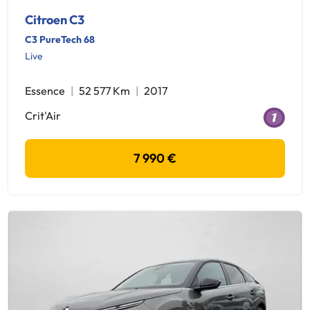
Citroen C3
C3 PureTech 68
Live
Essence
52 577 Km
2017
Crit'Air
7 990 €