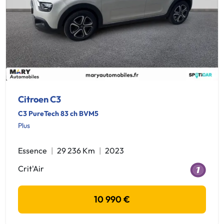
Citroen C3
C3 PureTech 83 ch BVM5
Plus
Essence
29 236 Km
2023
Crit'Air
10 990 €