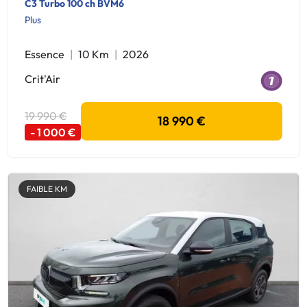
C3 Turbo 100 ch BVM6
Plus
Essence
10 Km
2026
Crit'Air
19 990 €
18 990 €
- 1 000 €
FAIBLE KM