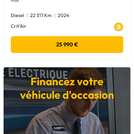
Max
Diesel
22 317 Km
2024
Crit'Air
25 990 €
Financez votre
véhicule d'occasion