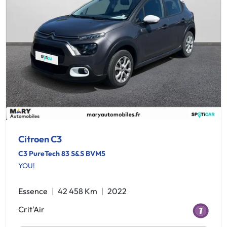
Citroen C3
C3 PureTech 83 S&S BVM5
YOU!
Essence
42 458 Km
2022
Crit'Air