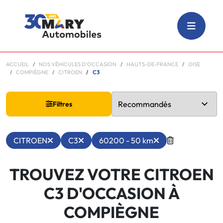
ACCUEIL
NOS VÉHICULES D'OCCASION
HAUTS-DE-FRANCE
OISE
COMPIÈGNE
CITROEN
C3
Filtres
CITROEN
C3
60200 - 50 km
TROUVEZ VOTRE CITROEN
C3 D'OCCASION À
COMPIÈGNE