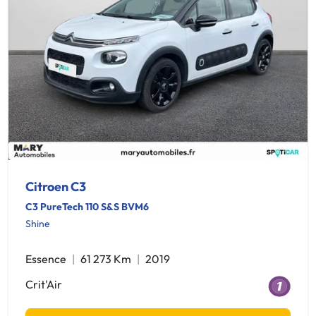
Citroen C3
C3 PureTech 110 S&S BVM6
Shine
Essence
61 273 Km
2019
Crit'Air