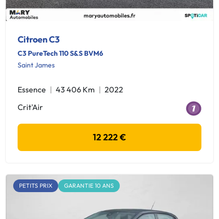
Citroen C3
C3 PureTech 110 S&S BVM6
Saint James
Essence
43 406 Km
2022
Crit'Air
12 222 €
PETITS PRIX
GARANTIE 10 ANS