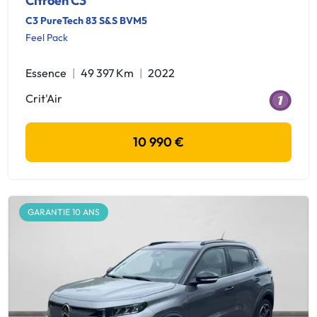
Citroen C3
C3 PureTech 83 S&S BVM5
Feel Pack
Essence
49 397 Km
2022
Crit'Air
10 990 €
GARANTIE 10 ANS