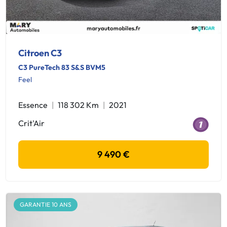
Citroen C3
C3 PureTech 83 S&S BVM5
Feel
Essence
118 302 Km
2021
Crit'Air
9 490 €
GARANTIE 10 ANS