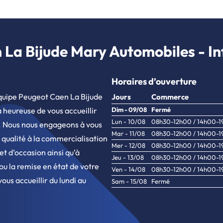
La Bijude Mary Automobiles - Inf
Horaires d’ouverture
quipe Peugeot Caen La Bijude
Jours
Commerce
heureuse de vous accueillir
Dim - 09/08
Fermé
Lun - 10/08
08h30-12h00 / 14h00-
. Nous nous engageons à vous
Mar - 11/08
08h30-12h00 / 14h00-
 qualité à la commercialisation
Mer - 12/08
08h30-12h00 / 14h00-
et d’occasion ainsi qu’à
Jeu - 13/08
08h30-12h00 / 14h00-
ou la remise en état de votre
Ven - 14/08
08h30-12h00 / 14h00-
vous accueillir du lundi au
Sam - 15/08
Fermé