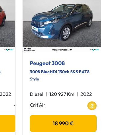
Peugeot 3008
h
3008 BlueHDi 130ch S&S EAT8
Style
2022
Diesel
120 927 Km
2022
-
Crit'Air
18 990 €