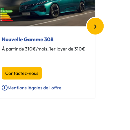
›
Nouvelle Gamme 308
Nouvel
À partir de 310€/mois, 1er loyer de 310€
À partir
Contactez-nous
Contac
Mentions légales de l'offre
Mentio