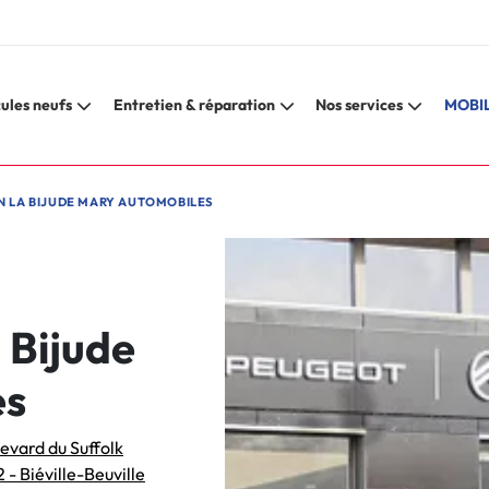
ules neufs
Entretien & réparation
Nos services
MOBIL
 LA BIJUDE MARY AUTOMOBILES
 Bijude
es
evard du Suffolk
2 - Biéville-Beuville