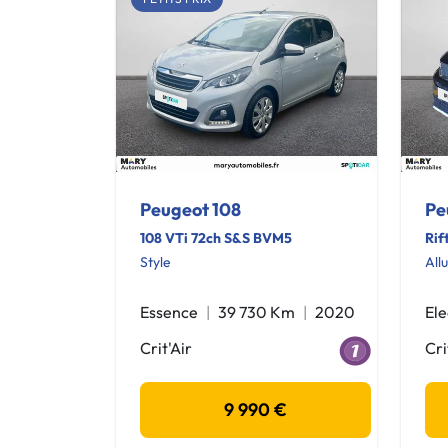
Peugeot 108
Pe
108 VTi 72ch S&S BVM5
Rif
Style
All
Essence
39 730 Km
2020
Ele
Crit'Air
Cri
9 990 €