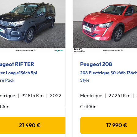
ugeot RIFTER
Peugeot 208
ter Long e136ch 5pl
208 Electrique 50 kWh 136c
ure Pack
Style
ctrique
92 815 Km
2022
Electrique
27 241 Km
t'Air
-
Crit'Air
21 490 €
17 990 €