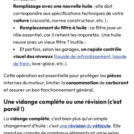
Remplissage avec une nouvelle huile
: elle doit
correspondre aux spécifications techniques de votre
voiture
(viscosité, norme constructeur, etc.) ;
Remplacement du filtre à huile
: ce filtre joue un
rôle essentiel, car il retient les impuretés. Une huile
neuve avec un vieux filtre ? Inutile ;
Et parfois, selon les garages,
un rapide contrôle
visuel des niveaux
(
liquide de refroidissement
,
liquide
de frein
, lave-glace, etc.).
Cette opération est essentielle pour protéger les
pièces
internes du moteur, limiter la
consommation
de
carburant
et assurer un bon fonctionnement général.
Une vidange complète ou une révision (c’est
pareil !)
La
vidange complète
, c’est bien plus qu’un simple
changement d’huile : c’est
une
révision
du
véhicule
. Elle
prend en compte de nombreux éléments et varie selon