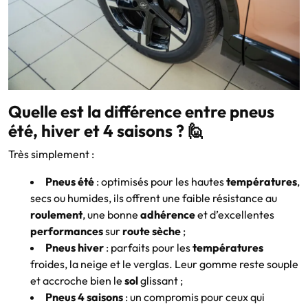
Quelle est la différence entre pneus
été, hiver et 4 saisons ? 🙋
Très simplement :
Pneus été
: optimisés pour les hautes
températures
,
secs ou humides, ils offrent une faible résistance au
roulement
, une bonne
adhérence
et d’excellentes
performances
sur
route sèche
;
Pneus hiver
: parfaits pour les
températures
froides, la neige et le verglas. Leur gomme reste souple
et accroche bien le
sol
glissant ;
Pneus 4 saisons
: un compromis pour ceux qui