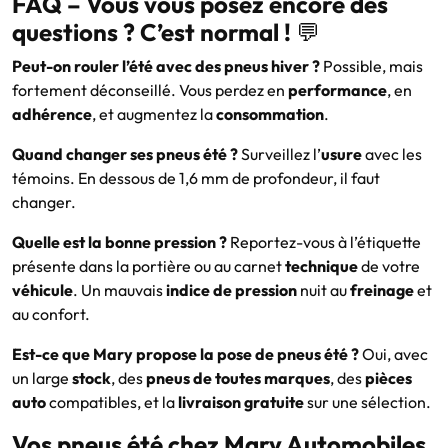
FAQ – Vous vous posez encore des
questions ? C’est normal !
💬
Peut-on rouler l’été avec des pneus hiver ?
Possible, mais
fortement déconseillé. Vous perdez en
performance
, en
adhérence
, et augmentez la
consommation
.
Quand changer ses pneus été ?
Surveillez l’
usure
avec les
témoins. En dessous de 1,6 mm de profondeur, il faut
changer.
Quelle est la bonne pression ?
Reportez-vous à l’étiquette
présente dans la portière ou au carnet
technique
de votre
véhicule
. Un mauvais
indice de pression
nuit au
freinage
et
au confort.
Est-ce que Mary propose la pose de pneus été ?
Oui, avec
un large
stock
, des
pneus de toutes marques
, des
pièces
auto
compatibles, et la
livraison gratuite
sur une sélection.
Vos pneus été chez Mary Automobiles