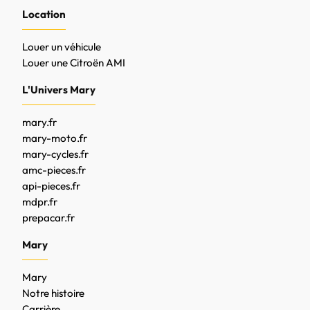
Location
Louer un véhicule
Louer une Citroën AMI
L'Univers Mary
mary.fr
mary-moto.fr
mary-cycles.fr
amc-pieces.fr
api-pieces.fr
mdpr.fr
prepacar.fr
Mary
Mary
Notre histoire
Carrière