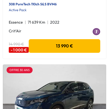
308 PureTech 110ch S&S BVM6
Active Pack
Essence
71 639 Km
2022
Crit'Air
14 990 €
13 990 €
- 1 000 €
OFFRE 30 ANS