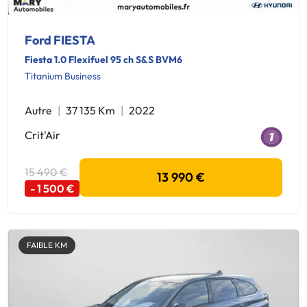
Ford FIESTA
Fiesta 1.0 Flexifuel 95 ch S&S BVM6
Titanium Business
Autre
37 135 Km
2022
Crit'Air
15 490 €
13 990 €
- 1 500 €
FAIBLE KM