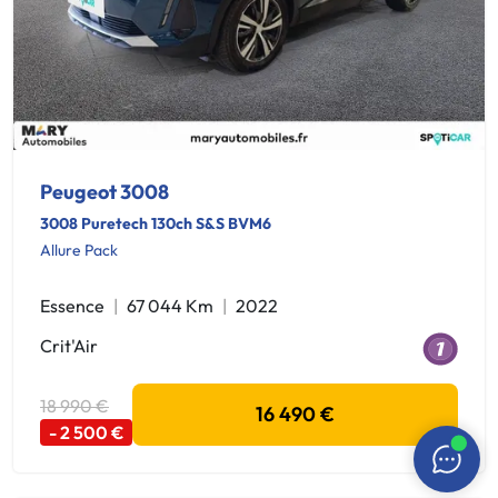
Peugeot 3008
3008 Puretech 130ch S&S BVM6
Allure Pack
Essence
67 044 Km
2022
Crit'Air
18 990 €
16 490 €
- 2 500 €