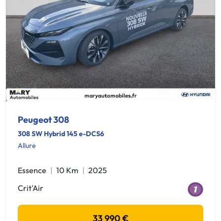
Peugeot 308
308 SW Hybrid 145 e-DCS6
Allure
Essence
10 Km
2025
Crit'Air
33 990 €