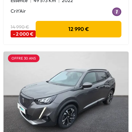
Essence
49 573 Km
2022
Crit'Air
14 990 €
12 990 €
- 2 000 €
OFFRE 30 ANS