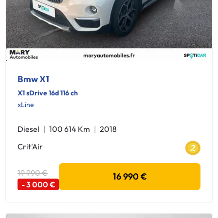
Bmw X1
X1 sDrive 16d 116 ch
xLine
Diesel
100 614 Km
2018
Crit'Air
19 990 €
16 990 €
- 3 000 €