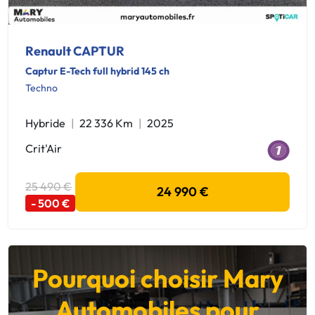
Renault CAPTUR
Captur E-Tech full hybrid 145 ch
Techno
Hybride
22 336 Km
2025
Crit'Air
25 490 €
24 990 €
- 500 €
Pourquoi choisir Mary
Automobiles pour