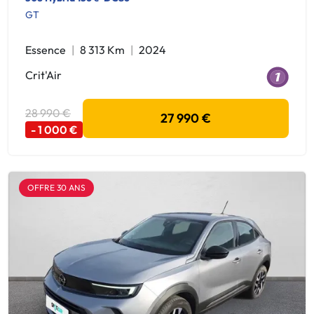
GT
Essence
8 313 Km
2024
Crit'Air
28 990 €
27 990 €
- 1 000 €
OFFRE 30 ANS