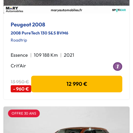
Peugeot 2008
2008 PureTech 130 S&S BVM6
Roadtrip
Essence
109 188 Km
2021
Crit'Air
13 950 €
12 990 €
- 960 €
OFFRE 30 ANS