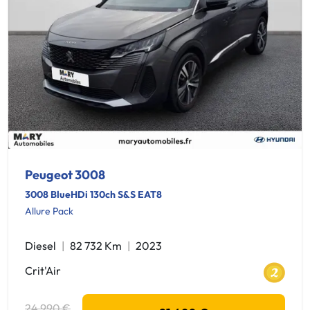
Peugeot 3008
3008 BlueHDi 130ch S&S EAT8
Allure Pack
Diesel
82 732 Km
2023
Crit'Air
24 990 €