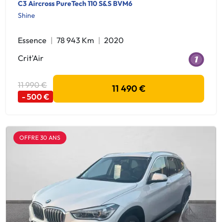
C3 Aircross PureTech 110 S&S BVM6
Shine
Essence
78 943 Km
2020
Crit'Air
11 990 €
11 490 €
- 500 €
OFFRE 30 ANS