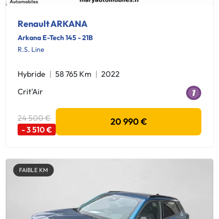
Renault ARKANA
Arkana E-Tech 145 - 21B
R.S. Line
Hybride
58 765 Km
2022
Crit'Air
24 500 €
20 990 €
- 3 510 €
FAIBLE KM