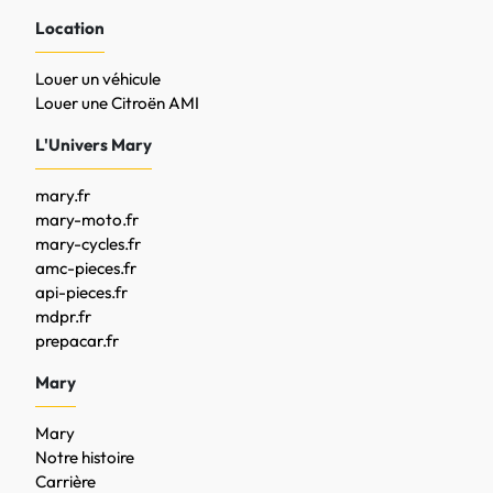
Location
Louer un véhicule
Louer une Citroën AMI
L'Univers Mary
mary.fr
mary-moto.fr
mary-cycles.fr
amc-pieces.fr
api-pieces.fr
mdpr.fr
prepacar.fr
Mary
Mary
Notre histoire
Carrière