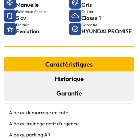
Manuelle
Gris
Puissance fiscale
Crit'air
5 cv
Classe 1
Finition
Garantie
Evolution
HYUNDAI PROMISE
Caractéristiques
Historique
Garantie
Aide au démarrage en côte
E
Aide au freinage actif d'urgence
F
Aide au parking AR
F