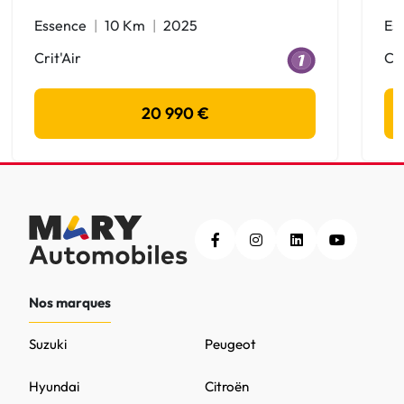
Essence
10 Km
2025
Es
Crit'Air
Cri
20 990 €
Nos marques
Suzuki
Peugeot
Hyundai
Citroën