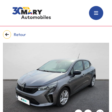
Retour
‹
›