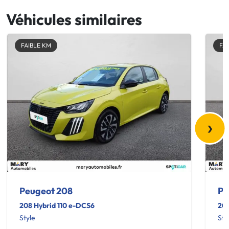
Véhicules similaires
FAIBLE KM
FA
›
Peugeot 208
Pe
208 Hybrid 110 e-DCS6
208
Style
Sty