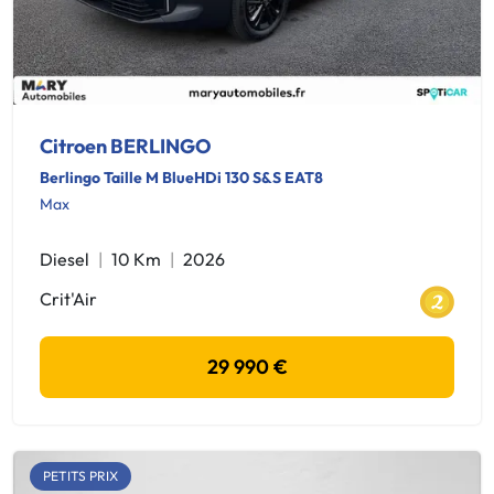
Citroen BERLINGO
Berlingo Taille M BlueHDi 130 S&S EAT8
Max
Diesel
10 Km
2026
Crit'Air
29 990 €
PETITS PRIX