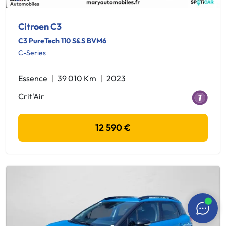
Citroen C3
C3 PureTech 110 S&S BVM6
C-Series
Essence
39 010 Km
2023
Crit'Air
12 590 €