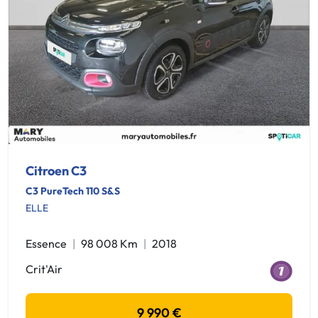
Citroen C3
C3 PureTech 110 S&S
ELLE
Essence
98 008 Km
2018
Crit'Air
9 990 €