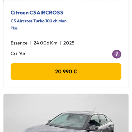
Citroen C3 AIRCROSS
C3 Aircross Turbo 100 ch Man
Plus
Essence
24 006 Km
2025
Crit'Air
20 990 €