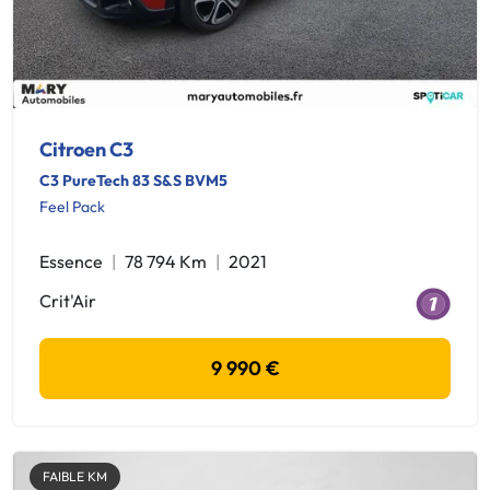
Citroen C3
C3 PureTech 83 S&S BVM5
Feel Pack
Essence
78 794 Km
2021
Crit'Air
9 990 €
FAIBLE KM