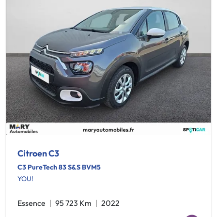
Citroen C3
C3 PureTech 83 S&S BVM5
YOU!
Essence
95 723 Km
2022