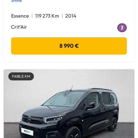
Shine
Essence
119 273 Km
2014
Crit'Air
8 990 €
FAIBLE KM