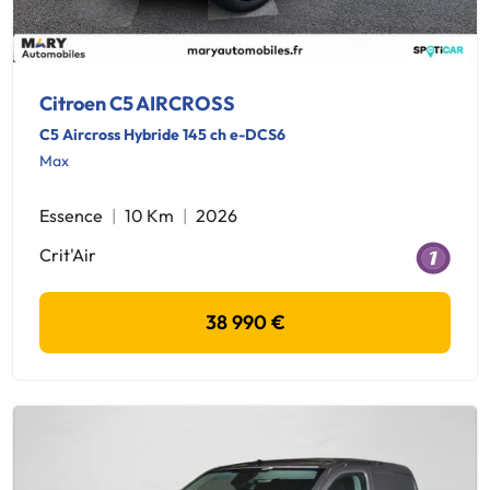
Citroen C5 AIRCROSS
C5 Aircross Hybride 145 ch e-DCS6
Max
Essence
10 Km
2026
Crit'Air
38 990 €