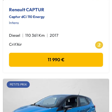
Renault CAPTUR
Captur dCi 110 Energy
Intens
Diesel
110 361 Km
2017
Crit'Air
11 990 €
PETITS PRIX