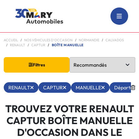
ACCUEIL
NOS VÉHICULES D'OCCASION
NORMANDIE
CALVADOS
RENAULT
CAPTUR
BOÎTE MANUELLE
Filtres
RENAULT
CAPTUR
MANUELLE
Départeme
TROUVEZ VOTRE RENAULT
CAPTUR BOÎTE MANUELLE
D'OCCASION DANS LE