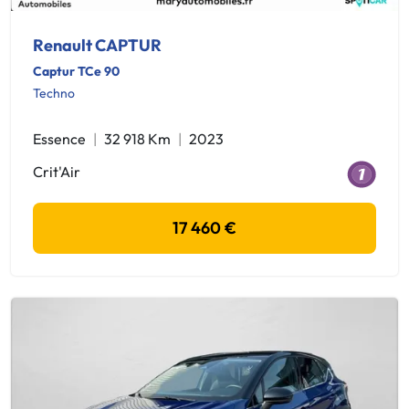
Renault CAPTUR
Captur TCe 90
Techno
Essence
32 918 Km
2023
Crit'Air
17 460 €