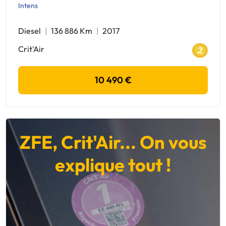
Intens
Diesel
136 886 Km
2017
Crit'Air
10 490 €
ZFE, Crit'Air... On vous
explique tout !