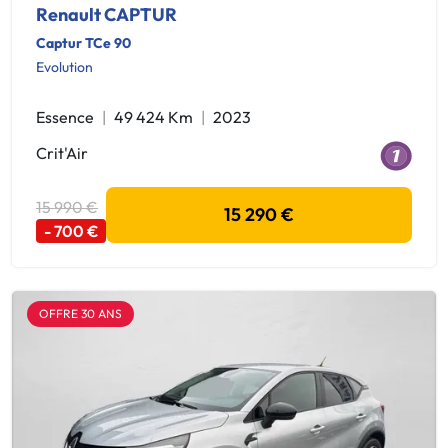
Renault CAPTUR
Captur TCe 90
Evolution
Essence
49 424 Km
2023
Crit'Air
15 990 €
15 290 €
- 700 €
OFFRE 30 ANS