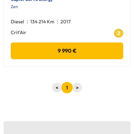
Zen
Diesel
134 214 Km
2017
Crit'Air
9 990 €
<
1
>