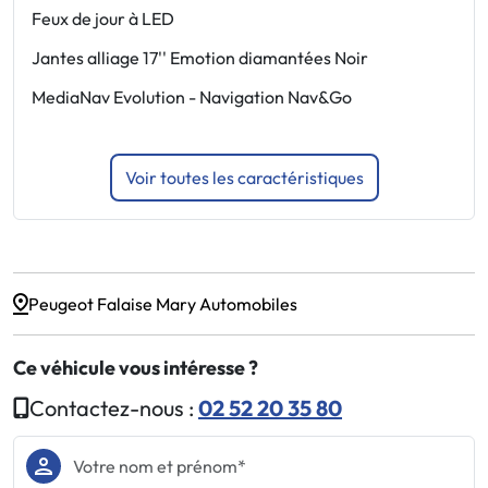
Feux de jour à LED
P
Jantes alliage 17'' Emotion diamantées Noir
R
é
MediaNav Evolution - Navigation Nav&Go
V
Voir toutes les caractéristiques
Peugeot Falaise Mary Automobiles
Ce véhicule vous intéresse ?
Contactez-nous :
02 52 20 35 80