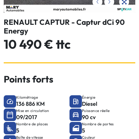
RENAULT CAPTUR - Captur dCi 90
Energy
10 490 € ttc
Points forts
Kilométrage
Énergie
136 886 KM
Diesel
Mise en circulation
Puissance réelle
09/2017
90 cv
Nombre de places
Nombre de portes
5
5
Boîte de vitesse
Couleur