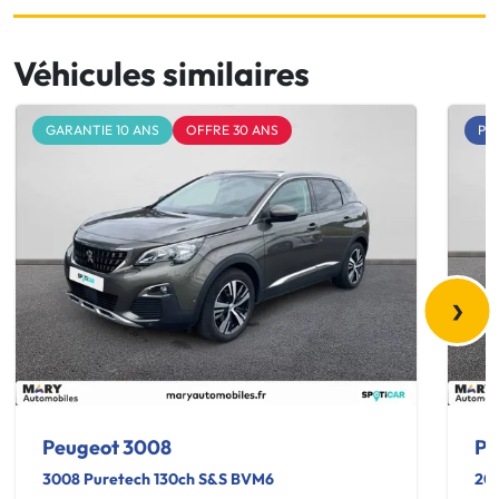
Véhicules similaires
GARANTIE 10 ANS
OFFRE 30 ANS
PET
›
Peugeot 3008
Pe
3008 Puretech 130ch S&S BVM6
20