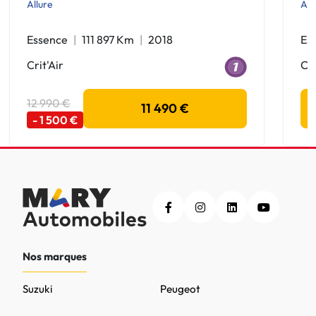
Allure
All
Essence
111 897 Km
2018
Es
Crit'Air
Cri
12 990 €
11 490 €
- 1 500 €
Nos marques
Suzuki
Peugeot