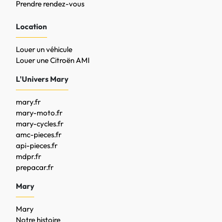
Prendre rendez-vous
Location
Louer un véhicule
Louer une Citroën AMI
L'Univers Mary
mary.fr
mary-moto.fr
mary-cycles.fr
amc-pieces.fr
api-pieces.fr
mdpr.fr
prepacar.fr
Mary
Mary
Notre histoire