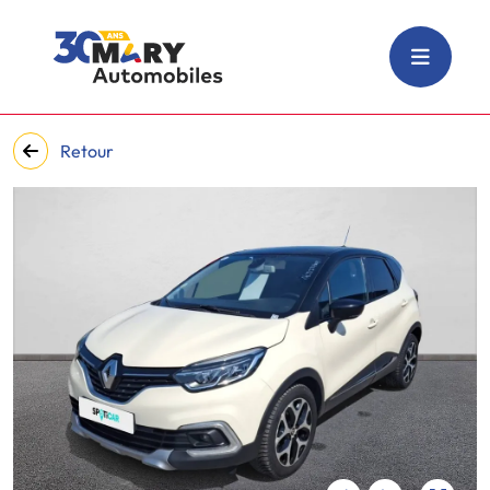
Retour
‹
›