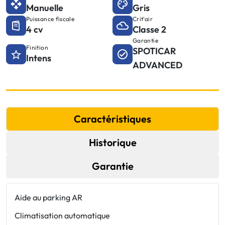
Manuelle
Gris
Puissance fiscale
Crit'air
4 cv
Classe 2
Garantie
Finition
SPOTICAR
Intens
ADVANCED
Caractéristiques
Historique
Garantie
Aide au parking AR
P
Climatisation automatique
P