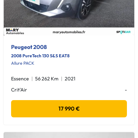
Peugeot 2008
2008 PureTech 130 S&S EAT8
Allure PACK
Essence
56 262 Km
2021
Crit'Air
-
17 990 €