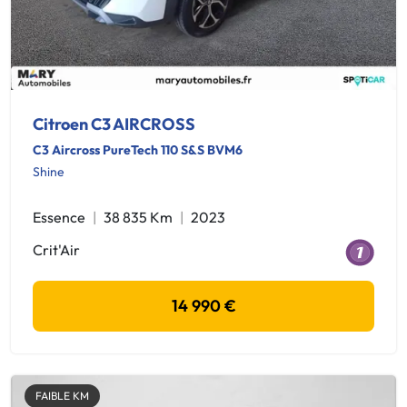
Citroen C3 AIRCROSS
C3 Aircross PureTech 110 S&S BVM6
Shine
Essence
38 835 Km
2023
Crit'Air
14 990 €
FAIBLE KM