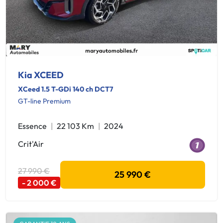
Kia XCEED
XCeed 1.5 T-GDi 140 ch DCT7
GT-line Premium
Essence
22 103 Km
2024
Crit'Air
27 990 €
25 990 €
- 2 000 €