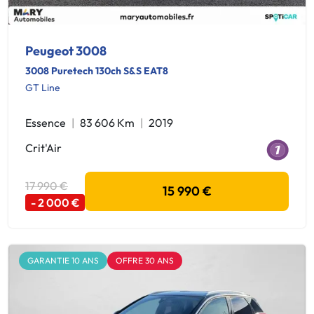
Peugeot 3008
3008 Puretech 130ch S&S EAT8
GT Line
Essence
83 606 Km
2019
Crit'Air
17 990 €
15 990 €
- 2 000 €
GARANTIE 10 ANS
OFFRE 30 ANS