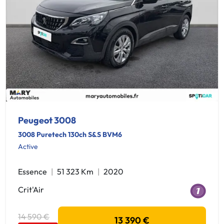
Peugeot 3008
3008 Puretech 130ch S&S BVM6
Active
Essence
51 323 Km
2020
Crit'Air
14 590 €
13 390 €