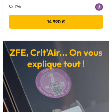
Crit'Air
14 990 €
ZFE, Crit'Air... On vous
explique tout !