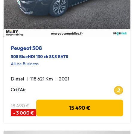
Peugeot 508
508 BlueHDi 130 ch S&S EAT8
Allure Business
Diesel
118 621 Km
2021
Crit'Air
18 490 €
15 490 €
- 3 000 €