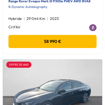
Range Rover Evoque Mark III P300e PHEV AWD BVA8
R-Dynamic Autobiography
Hybride
29 044 Km
2023
Crit'Air
58 990 €
OFFRE 30 ANS