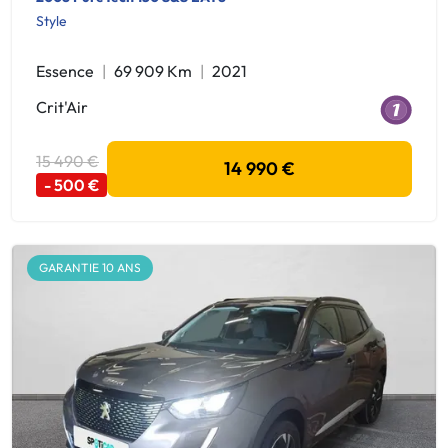
Style
Essence
69 909 Km
2021
Crit'Air
15 490 €
14 990 €
- 500 €
GARANTIE 10 ANS