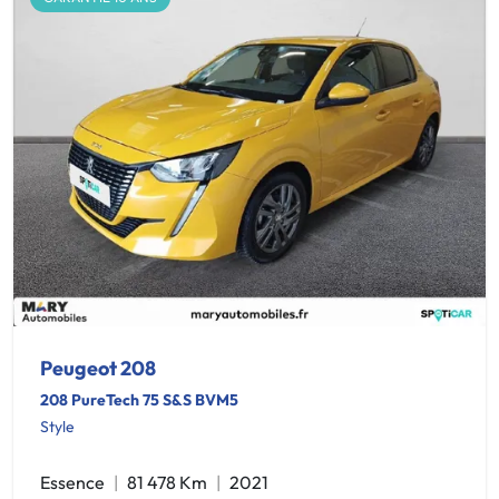
Peugeot 208
208 PureTech 75 S&S BVM5
Style
Essence
81 478 Km
2021