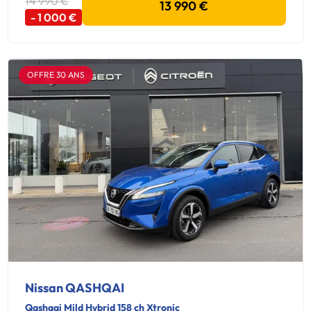
14 990 €
13 990 €
- 1 000 €
OFFRE 30 ANS
Nissan QASHQAI
Qashqai Mild Hybrid 158 ch Xtronic