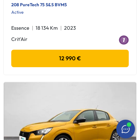
208 PureTech 75 S&S BVM5
Active
Essence
18 134 Km
2023
Crit'Air
12 990 €