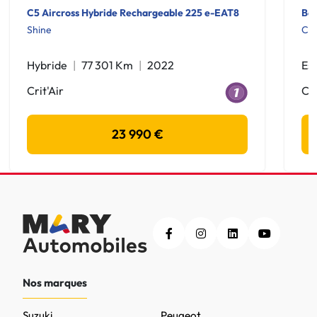
C5 Aircross Hybride Rechargeable 225 e-EAT8
Bay
Shine
Cre
Hybride
77 301 Km
2022
Es
Crit'Air
Cri
23 990 €
Nos marques
Suzuki
Peugeot