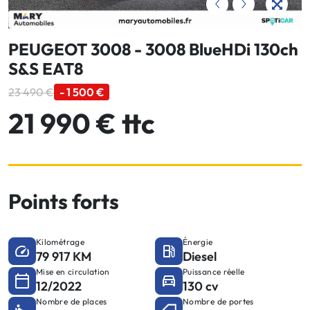
PEUGEOT 3008 - 3008 BlueHDi 130ch
S&S EAT8
23 490 €
- 1 500 €
21 990 € ttc
Points forts
Kilométrage
Énergie
79 917 KM
Diesel
Mise en circulation
Puissance réelle
12/2022
130 cv
Nombre de places
Nombre de portes