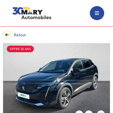
Retour
OFFRE 30 ANS
‹
›