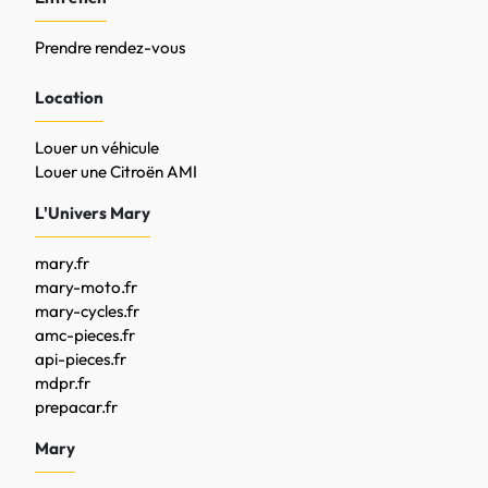
Prendre rendez-vous
Location
Louer un véhicule
Louer une Citroën AMI
L'Univers Mary
mary.fr
mary-moto.fr
mary-cycles.fr
amc-pieces.fr
api-pieces.fr
mdpr.fr
prepacar.fr
Mary