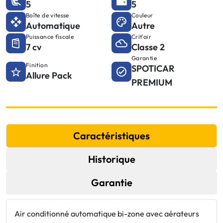
5
5
Boîte de vitesse
Couleur
Automatique
Autre
Puissance fiscale
Crit'air
7 cv
Classe 2
Garantie
Finition
SPOTICAR
Allure Pack
PREMIUM
Caractéristiques
Historique
Garantie
Air conditionné automatique bi-zone avec aérateurs
K