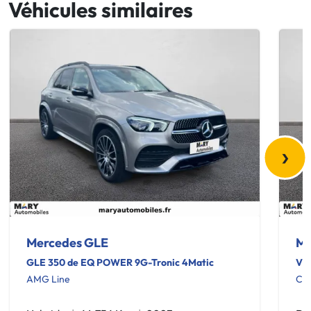
Véhicules similaires
›
Mercedes GLE
Me
GLE 350 de EQ POWER 9G-Tronic 4Matic
VI
AMG Line
CO