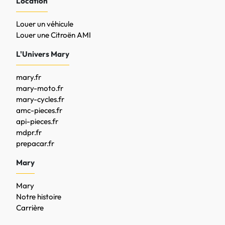
Location
Louer un véhicule
Louer une Citroën AMI
L'Univers Mary
mary.fr
mary-moto.fr
mary-cycles.fr
amc-pieces.fr
api-pieces.fr
mdpr.fr
prepacar.fr
Mary
Mary
Notre histoire
Carrière