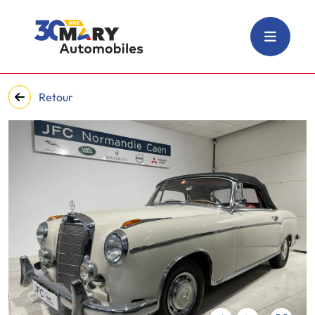
Retour
‹
›