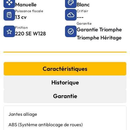
Manuelle
Blanc
Puissance fiscale
Crit'air
13 cv
---
Garantie
Finition
Garantie Triomphe
220 SE W128
Triomphe Héritage
Caractéristiques
Historique
Garantie
Jantes alliage
ABS (Système antiblocage de roues)