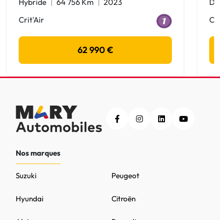
Hybride
64 756 Km
2023
Di
Crit'Air
Cri
62 990 €
Nos marques
Suzuki
Peugeot
Hyundai
Citroën