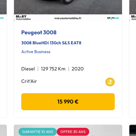
Peugeot 3008
3008 BlueHDi 130ch S&S EAT8
Active Business
Diesel
129 752 Km
2020
Crit'Air
15 990 €
GARANTIE 10 ANS
OFFRE 30 ANS