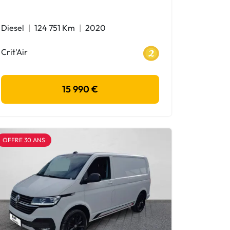
Diesel
124 751 Km
2020
Crit'Air
15 990 €
OFFRE 30 ANS