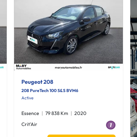
Peugeot 208
208 PureTech 100 S&S BVM6
Active
Essence
79 838 Km
2020
Crit'Air