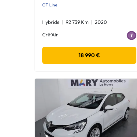
GT Line
Hybride
92 739 Km
2020
Crit'Air
18 990 €