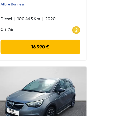
Allure Business
Diesel
100 443 Km
2020
Crit'Air
16 990 €