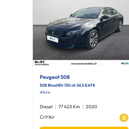
Peugeot 508
508 BlueHDi 130 ch S&S EAT8
Allure
Diesel
77 423 Km
2020
Crit'Air