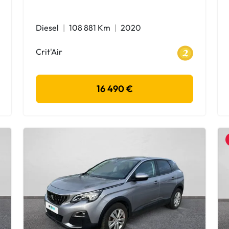
Diesel
108 881 Km
2020
Crit'Air
16 490 €