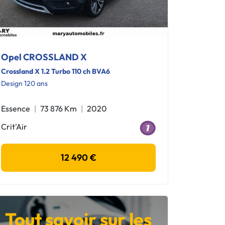
Opel CROSSLAND X
Crossland X 1.2 Turbo 110 ch BVA6
Design 120 ans
Essence
73 876 Km
2020
Crit'Air
12 490 €
Tout savoir sur les