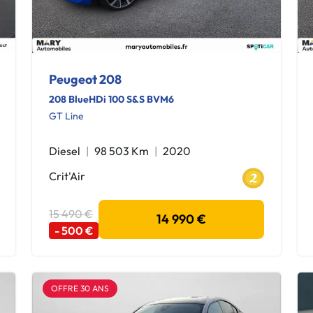
Peugeot 208
208 BlueHDi 100 S&S BVM6
GT Line
Diesel
98 503 Km
2020
Crit'Air
15 490 €
14 990 €
- 500 €
OFFRE 30 ANS