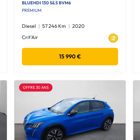
BLUEHDI 130 S&S BVM6
PREMIUM
Diesel
57 246 Km
2020
Crit'Air
15 990 €
OFFRE 30 ANS