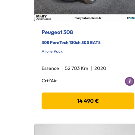
Peugeot 308
308 PureTech 130ch S&S EAT8
Allure Pack
Essence
52 703 Km
2020
Crit'Air
14 490 €