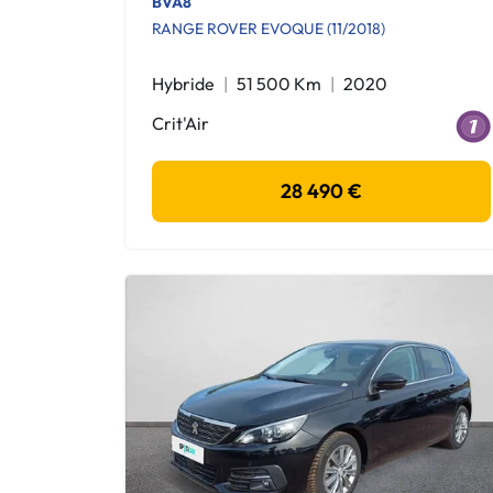
BVA8
RANGE ROVER EVOQUE (11/2018)
Hybride
51 500 Km
2020
Crit'Air
28 490 €