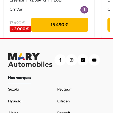
Crit'Air
Cri
17 490 €
15 490 €
- 2 000 €
Nos marques
Suzuki
Peugeot
Hyundai
Citroën
Alpine
Renault