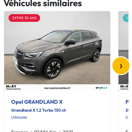
Véhicules similaires
OFFRE 30 ANS
GA
›
Opel GRANDLAND X
Pe
Grandland X 1.2 Turbo 130 ch
200
Ultimate
Sty
Essence
92 584 Km
2021
Es