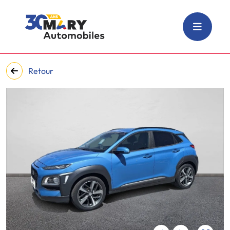
Retour
‹
›