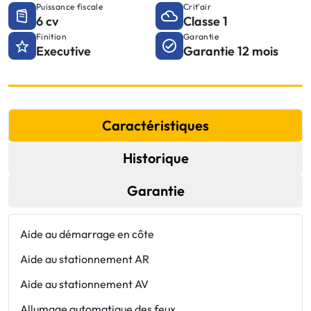
Puissance fiscale
Crit'air
6 cv
Classe 1
Finition
Garantie
Executive
Garantie 12 mois
Caractéristiques
Historique
Garantie
Aide au démarrage en côte
F
Aide au stationnement AR
F
Aide au stationnement AV
F
Allumage automatique des feux
F