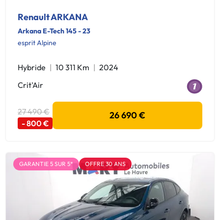
Renault ARKANA
Arkana E-Tech 145 - 23
esprit Alpine
Hybride
10 311 Km
2024
Crit'Air
27 490 €
26 690 €
- 800 €
GARANTIE 5 SUR 5*
OFFRE 30 ANS