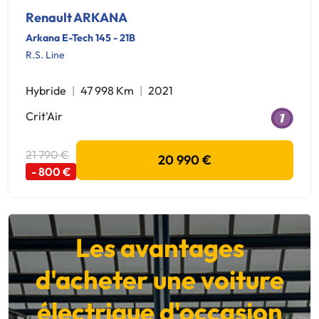
Renault ARKANA
Arkana E-Tech 145 - 21B
R.S. Line
Hybride
47 998 Km
2021
Crit'Air
21 790 €
20 990 €
- 800 €
Les avantages
d'acheter une voiture
électrique d'occasion