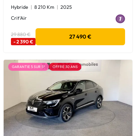
Hybride
8 210 Km
2025
Crit'Air
29 880 €
27 490 €
- 2 390 €
GARANTIE 5 SUR 5*
OFFRE 30 ANS