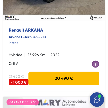
Renault ARKANA
Arkana E-Tech 145 - 21B
Intens
Hybride
25 996 Km
2022
Crit'Air
21 490 €
20 490 €
- 1 000 €
GARANTIE 5 SUR 5*