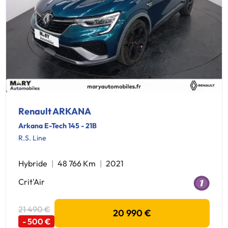
Renault ARKANA
Arkana E-Tech 145 - 21B
R.S. Line
Hybride
48 766 Km
2021
Crit'Air
21 490 €
20 990 €
- 500 €