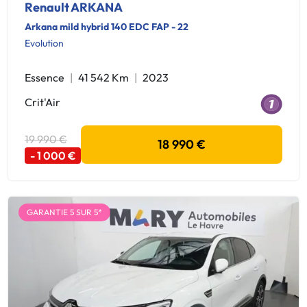
Renault ARKANA
Arkana mild hybrid 140 EDC FAP - 22
Evolution
Essence
41 542 Km
2023
Crit'Air
19 990 €
18 990 €
- 1 000 €
GARANTIE 5 SUR 5*