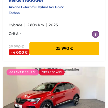
Renault ARKANA
Arkana E-Tech full hybrid 145 GSR2
Techno
Hybride
2 809 Km
2025
Crit'Air
29 990 €
25 990 €
- 4 000 €
GARANTIE 5 SUR 5*
OFFRE 30 ANS