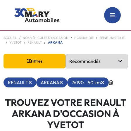
ACCUEIL
NOS VÉHICULES D'OCCASION
NORMANDIE
SEINE-MARITIME
YVETOT
RENAULT
ARKANA
Filtres
RENAULT
ARKANA
76190 - 50 km
TROUVEZ VOTRE RENAULT
ARKANA D'OCCASION À
YVETOT