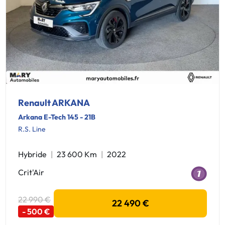
Renault ARKANA
Arkana E-Tech 145 - 21B
R.S. Line
Hybride
23 600 Km
2022
Crit'Air
22 990 €
22 490 €
- 500 €