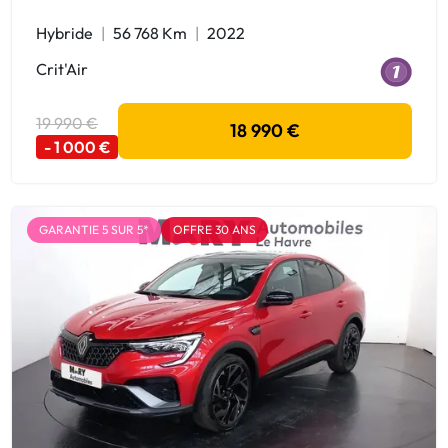
Hybride
56 768 Km
2022
Crit'Air
19 990 €
18 990 €
- 1 000 €
GARANTIE 5 SUR 5*
OFFRE 30 ANS