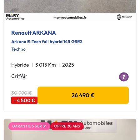
Renault ARKANA
Arkana E-Tech full hybrid 145 GSR2
Techno
Hybride
3 015 Km
2025
Crit'Air
30 990 €
26 490 €
- 4 500 €
GARANTIE 5 SUR 5*
OFFRE 30 ANS