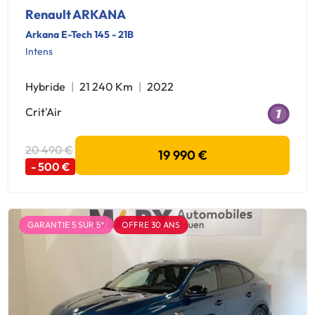
Renault ARKANA
Arkana E-Tech 145 - 21B
Intens
Hybride
21 240 Km
2022
Crit'Air
20 490 €
19 990 €
- 500 €
GARANTIE 5 SUR 5*
OFFRE 30 ANS