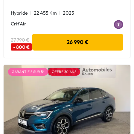
Hybride
22 455 Km
2025
Crit'Air
27 790 €
26 990 €
- 800 €
GARANTIE 5 SUR 5*
OFFRE 30 ANS