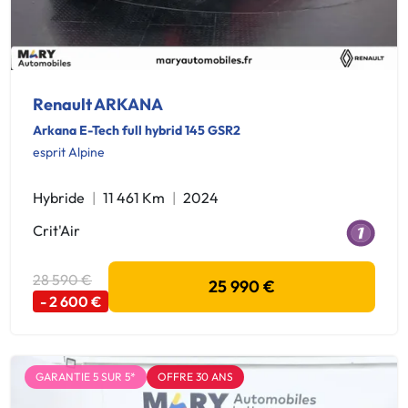
Renault ARKANA
Arkana E-Tech full hybrid 145 GSR2
esprit Alpine
Hybride
11 461 Km
2024
Crit'Air
28 590 €
25 990 €
- 2 600 €
GARANTIE 5 SUR 5*
OFFRE 30 ANS