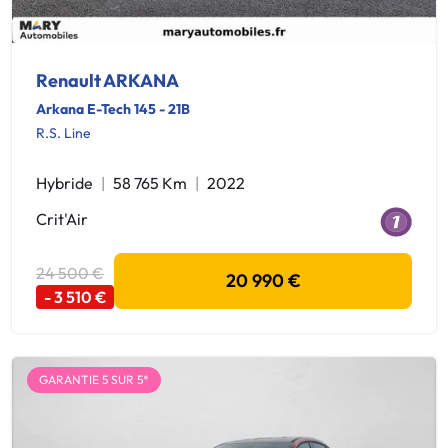
Renault ARKANA
Arkana E-Tech 145 - 21B
R.S. Line
Hybride
58 765 Km
2022
Crit'Air
24 500 €
20 990 €
- 3 510 €
GARANTIE 5 SUR 5*