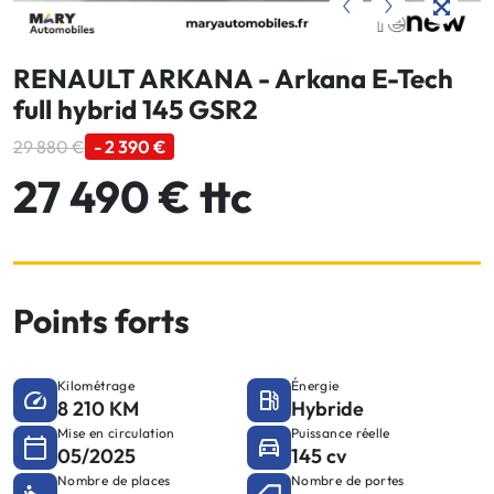
RENAULT ARKANA - Arkana E-Tech
full hybrid 145 GSR2
29 880 €
- 2 390 €
27 490 € ttc
Points forts
Kilométrage
Énergie
8 210 KM
Hybride
Mise en circulation
Puissance réelle
05/2025
145 cv
Nombre de places
Nombre de portes