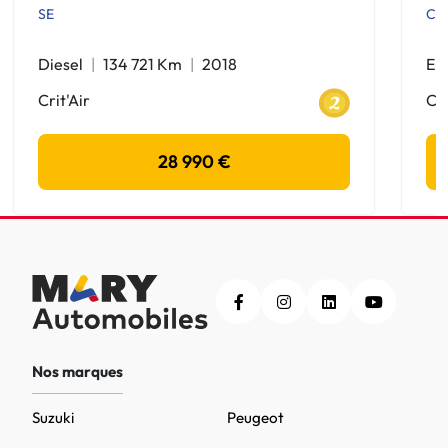
SE
Cre
Diesel
134 721 Km
2018
Ele
Crit'Air
Cri
28 990 €
Nos marques
Suzuki
Peugeot