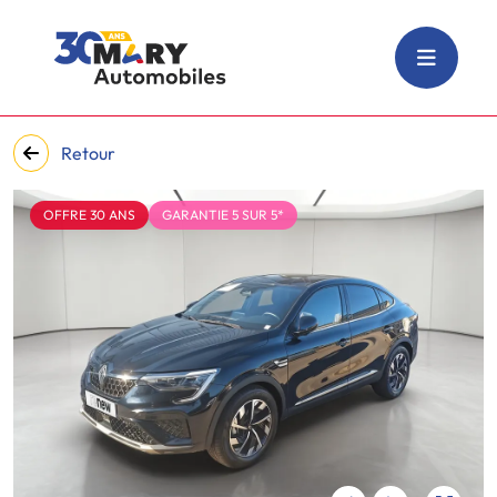
Retour
OFFRE 30 ANS
GARANTIE 5 SUR 5*
‹
›