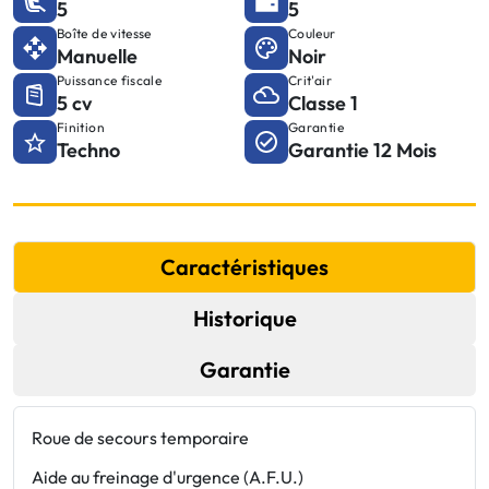
5
5
Boîte de vitesse
Couleur
Manuelle
Noir
Puissance fiscale
Crit'air
5 cv
Classe 1
Finition
Garantie
Techno
Garantie 12 Mois
Caractéristiques
Historique
Garantie
Roue de secours temporaire
C
r
Aide au freinage d'urgence (A.F.U.)