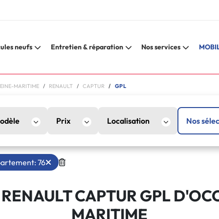
ules neufs
Entretien & réparation
Nos services
MOBIL
SEINE-MARITIME
RENAULT
CAPTUR
GPL
odèle
Prix
Localisation
Nos sélec
artement: 76
RENAULT CAPTUR GPL D'OCC
MARITIME