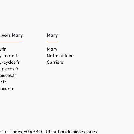
nivers Mary
Mary
.fr
Mary
y-moto.fr
Notre histoire
-cycles.fr
Carrière
pieces.fr
pieces.fr
.fr
acar.fr
lité
-
Index EGAPRO
-
Utilisation de pièces issues