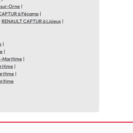
-sur-Orne
CAPTUR à Fécamp
RENAULT CAPTUR à Lisieux
e
me
-Maritime
ritime
ritime
ritime