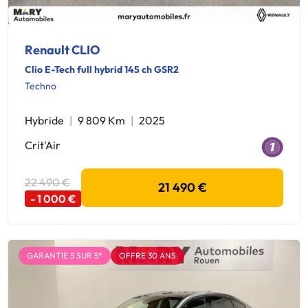
Renault CLIO
Clio E-Tech full hybrid 145 ch GSR2
Techno
Hybride
9 809 Km
2025
Crit'Air
22 490 €
21 490 €
- 1 000 €
GARANTIE 5 SUR 5*
OFFRE 30 ANS