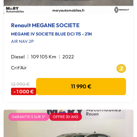
Renault MEGANE SOCIETE
MEGANE IV SOCIETE BLUE DCI 115 - 21N
AIR NAV 2P
Diesel
109 105 Km
2022
Crit'Air
12 990 €
11 990 €
- 1 000 €
GARANTIE 5 SUR 5*
OFFRE 30 ANS