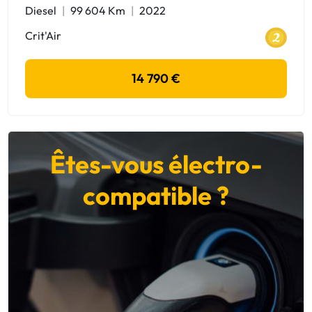
Diesel
99 604 Km
2022
Crit'Air
14 790 €
Êtes-vous électro-
compatible ?