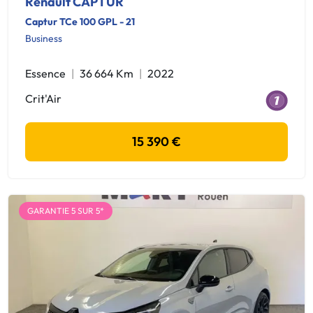
Renault CAPTUR
Captur TCe 100 GPL - 21
Business
Essence
36 664 Km
2022
Crit'Air
15 390 €
GARANTIE 5 SUR 5*