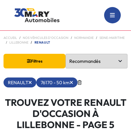
ACCUEIL
NOS VÉHICULES D'OCCASION
NORMANDIE
SEINE-MARITIME
LILLEBONNE
RENAULT
Filtres
RENAULT
76170 - 50 km
TROUVEZ VOTRE RENAULT
D'OCCASION À
LILLEBONNE
- PAGE 5