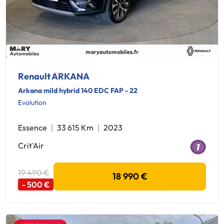
Renault ARKANA
Arkana mild hybrid 140 EDC FAP - 22
Evolution
Essence
33 615 Km
2023
Crit'Air
19 490 €
18 990 €
- 500 €