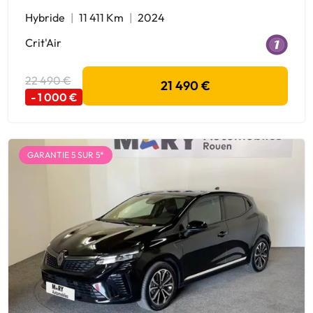
Hybride
11 411 Km
2024
Crit'Air
22 490 €
21 490 €
- 1 000 €
GARANTIE 5 SUR 5*