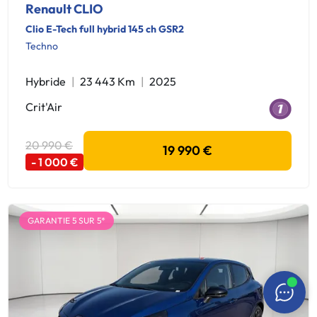
Renault CLIO
Clio E-Tech full hybrid 145 ch GSR2
Techno
Hybride
23 443 Km
2025
Crit'Air
20 990 €
19 990 €
- 1 000 €
GARANTIE 5 SUR 5*