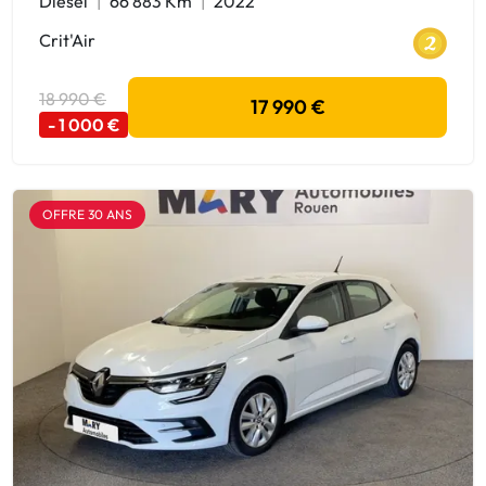
Diesel
66 883 Km
2022
Crit'Air
18 990 €
17 990 €
- 1 000 €
OFFRE 30 ANS