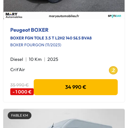
Peugeot BOXER
BOXER FGN TOLE 3.5 T L2H2 140 S&S BVA8
BOXER FOURGON (11/2023)
Diesel
10 Km
2025
Crit'Air
35 990 €
34 990 €
- 1 000 €
FAIBLE KM