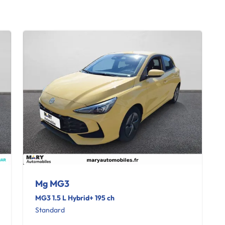
Mg MG3
MG3 1.5 L Hybrid+ 195 ch
Standard