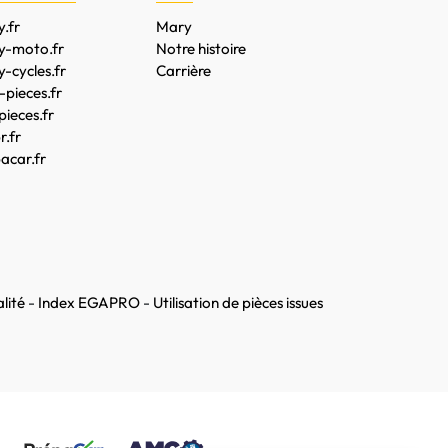
.fr
Mary
y-moto.fr
Notre histoire
-cycles.fr
Carrière
pieces.fr
pieces.fr
.fr
acar.fr
lité
-
Index EGAPRO
-
Utilisation de pièces issues