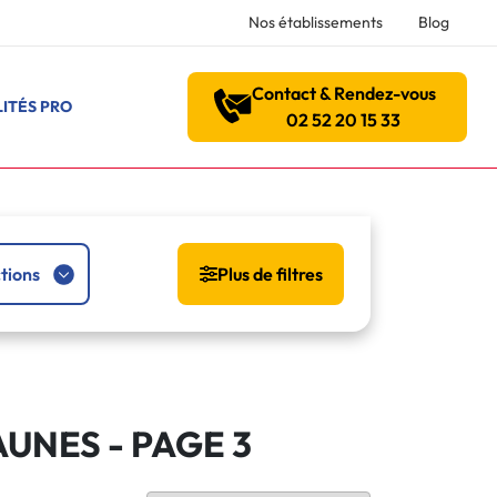
Nos établissements
Blog
Contact & Rendez-vous
ITÉS PRO
02 52 20 15 33
tions
Plus de filtres
AUNES
- PAGE 3