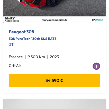
Peugeot 308
308 PureTech 130ch S&S EAT8
GT
Essence
9 500 Km
2023
Crit'Air
34 590 €