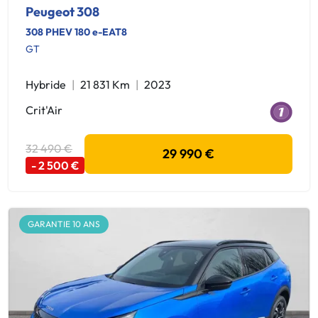
Peugeot 308
308 PHEV 180 e-EAT8
GT
Hybride
21 831 Km
2023
Crit'Air
32 490 €
29 990 €
- 2 500 €
GARANTIE 10 ANS