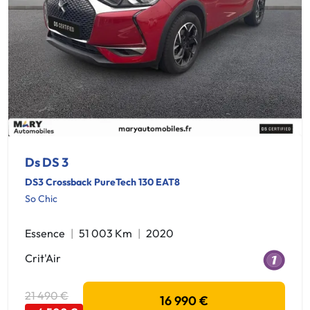
Ds DS 3
DS3 Crossback PureTech 130 EAT8
So Chic
Essence
51 003 Km
2020
Crit'Air
21 490 €
16 990 €