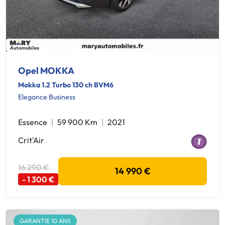
Opel MOKKA
Mokka 1.2 Turbo 130 ch BVM6
Elegance Business
Essence
59 900 Km
2021
Crit'Air
16 290 €
14 990 €
- 1 300 €
GARANTIE 10 ANS