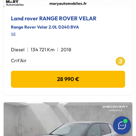
Land rover RANGE ROVER VELAR
Range Rover Velar 2.0L D240 BVA
SE
Diesel
134 721 Km
2018
Crit'Air
28 990 €