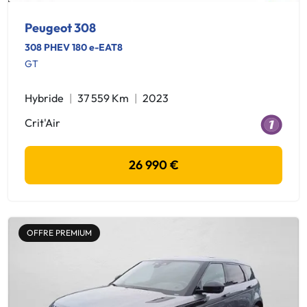
Peugeot 308
308 PHEV 180 e-EAT8
GT
Hybride
37 559 Km
2023
Crit'Air
26 990 €
OFFRE PREMIUM