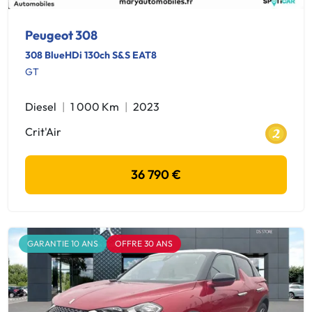
Peugeot 308
308 BlueHDi 130ch S&S EAT8
GT
Diesel
1 000 Km
2023
Crit'Air
36 790 €
GARANTIE 10 ANS
OFFRE 30 ANS