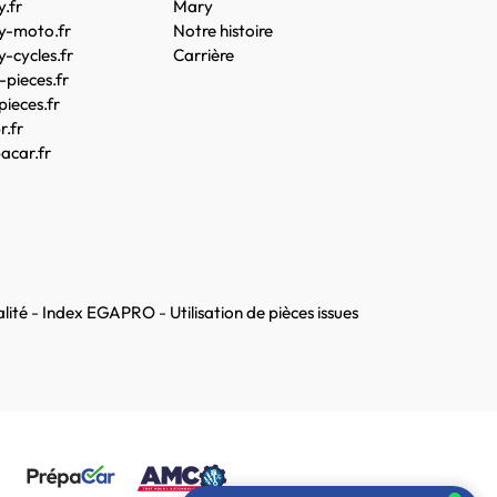
.fr
Mary
y-moto.fr
Notre histoire
-cycles.fr
Carrière
pieces.fr
pieces.fr
.fr
acar.fr
lité
-
Index EGAPRO
-
Utilisation de pièces issues