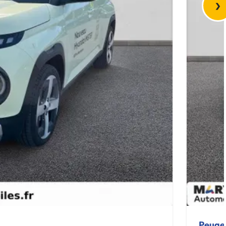
›
Peuge