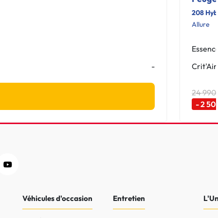
208 Hyb
Allure
Essenc
-
Crit'Air
24 990
- 2 50
Véhicules d'occasion
Entretien
L'U