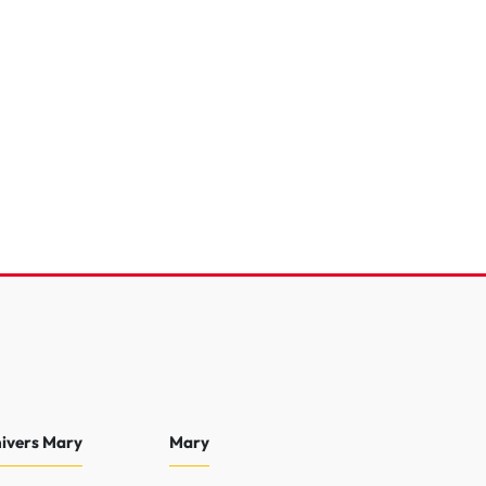
rid 136 e-DCS6
e
1 703 Km
2025
 €
22 490 €
0 €
nivers Mary
Mary