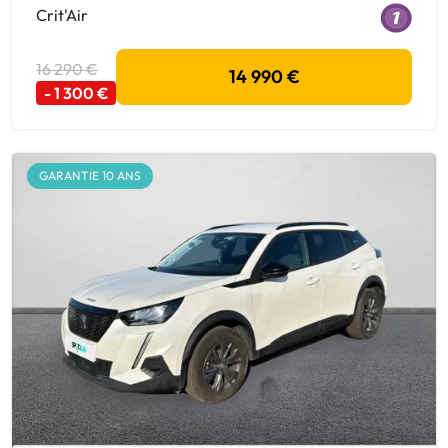
Crit'Air
16 290 €
14 990 €
- 1 300 €
GARANTIE 10 ANS