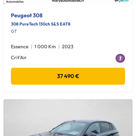
Peugeot 308
308 PureTech 130ch S&S EAT8
GT
Essence
1 000 Km
2023
Crit'Air
37 490 €