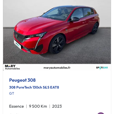
Peugeot 308
308 PureTech 130ch S&S EAT8
GT
Essence
9 500 Km
2023