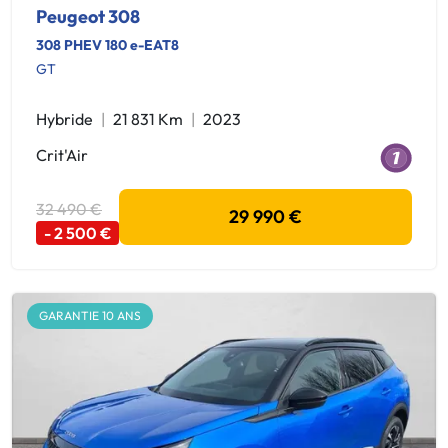
Peugeot 308
308 PHEV 180 e-EAT8
GT
Hybride
21 831 Km
2023
Crit'Air
32 490 €
29 990 €
- 2 500 €
GARANTIE 10 ANS