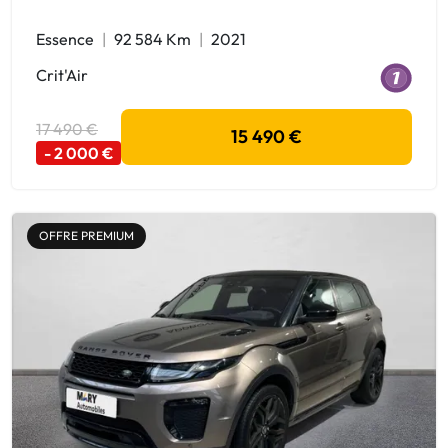
Essence
92 584 Km
2021
Crit'Air
17 490 €
15 490 €
- 2 000 €
OFFRE PREMIUM