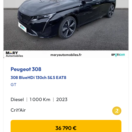
Peugeot 308
308 BlueHDi 130ch S&S EAT8
GT
Diesel
1 000 Km
2023
Crit'Air
36 790 €