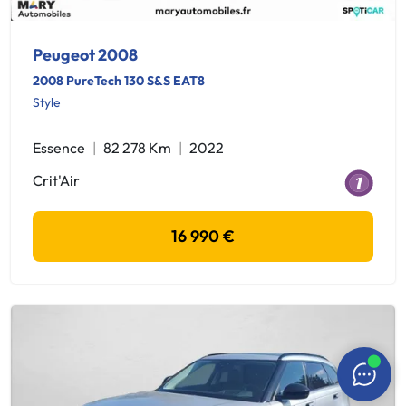
Peugeot 2008
2008 PureTech 130 S&S EAT8
Style
Essence
82 278 Km
2022
Crit'Air
16 990 €