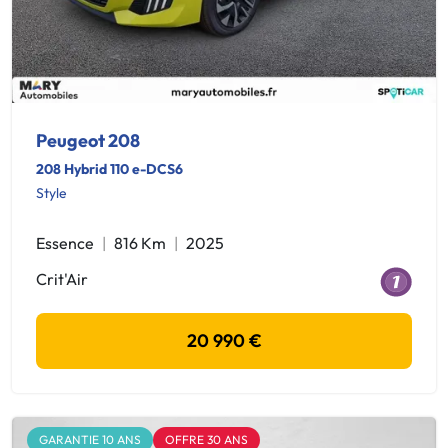
Peugeot 208
208 Hybrid 110 e-DCS6
Style
Essence
816 Km
2025
Crit'Air
20 990 €
GARANTIE 10 ANS
OFFRE 30 ANS