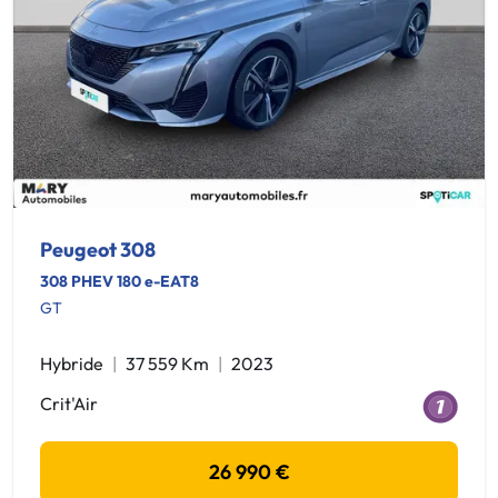
Peugeot 308
308 PHEV 180 e-EAT8
GT
Hybride
37 559 Km
2023
Crit'Air
26 990 €