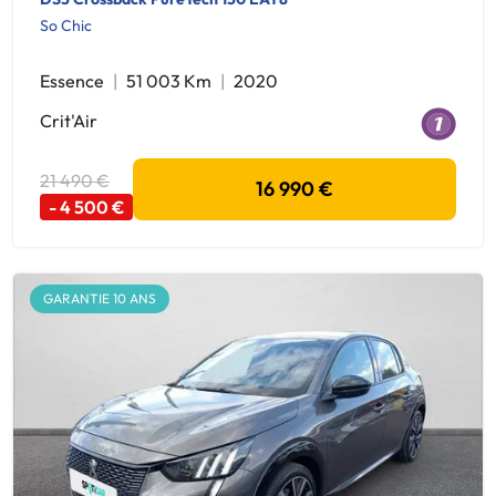
So Chic
Essence
51 003 Km
2020
Crit'Air
21 490 €
16 990 €
- 4 500 €
GARANTIE 10 ANS