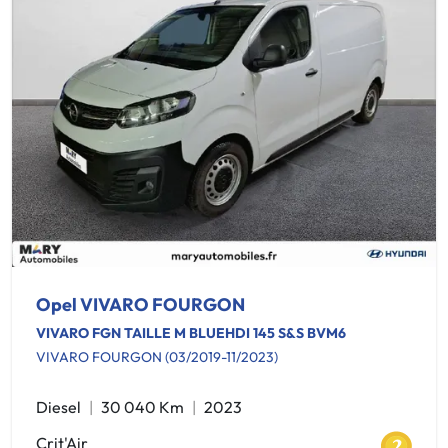
Opel VIVARO FOURGON
VIVARO FGN TAILLE M BLUEHDI 145 S&S BVM6
VIVARO FOURGON (03/2019-11/2023)
Diesel
30 040 Km
2023
Crit'Air