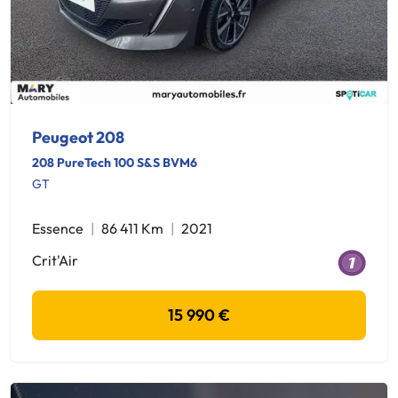
Peugeot 208
208 PureTech 100 S&S BVM6
GT
Essence
86 411 Km
2021
Crit'Air
15 990 €