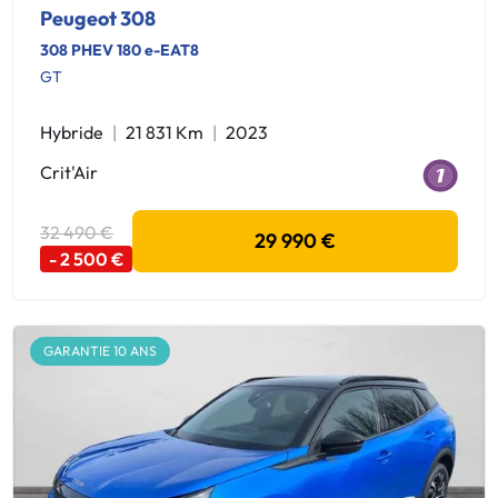
Peugeot 308
308 PHEV 180 e-EAT8
GT
Hybride
21 831 Km
2023
Crit'Air
32 490 €
29 990 €
- 2 500 €
GARANTIE 10 ANS