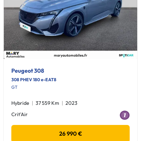
Peugeot 308
308 PHEV 180 e-EAT8
GT
Hybride
37 559 Km
2023
Crit'Air
26 990 €