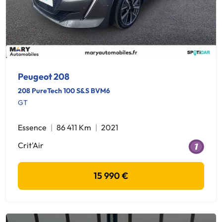
Peugeot 208
208 PureTech 100 S&S BVM6
GT
Essence
86 411 Km
2021
Crit'Air
15 990 €