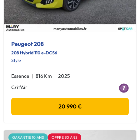
Peugeot 208
208 Hybrid 110 e-DCS6
Style
Essence
816 Km
2025
Crit'Air
20 990 €
GARANTIE 10 ANS
OFFRE 30 ANS