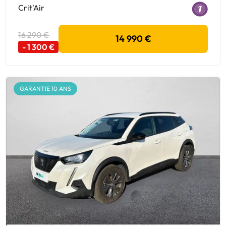
Crit'Air
16 290 €
14 990 €
- 1 300 €
GARANTIE 10 ANS