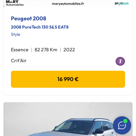
Peugeot 2008
2008 PureTech 130 S&S EAT8
Style
Essence
82 278 Km
2022
Crit'Air
16 990 €