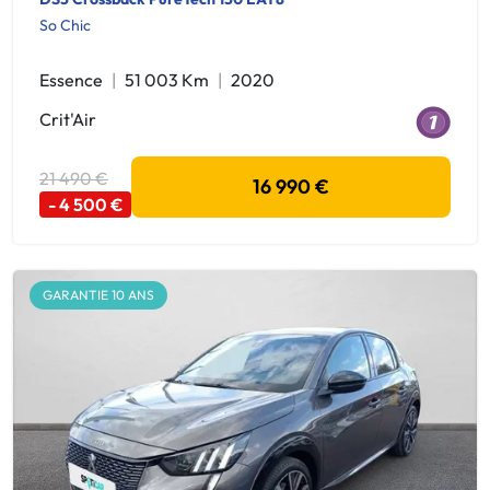
So Chic
Essence
51 003 Km
2020
Crit'Air
21 490 €
16 990 €
- 4 500 €
GARANTIE 10 ANS