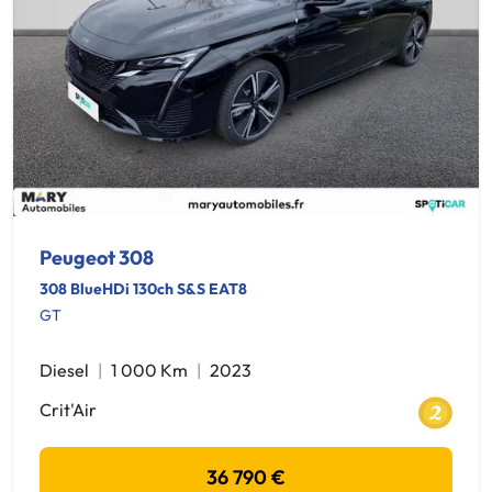
Peugeot 308
308 BlueHDi 130ch S&S EAT8
GT
Diesel
1 000 Km
2023
Crit'Air
36 790 €