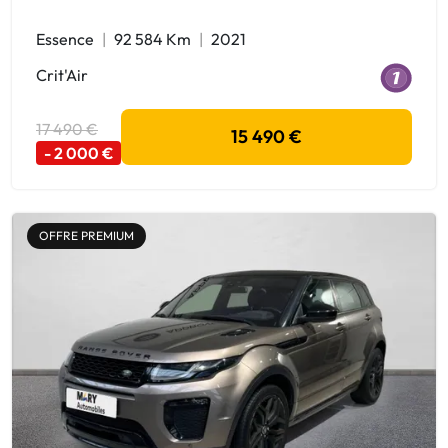
Essence
92 584 Km
2021
Crit'Air
17 490 €
15 490 €
- 2 000 €
OFFRE PREMIUM