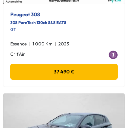
Peugeot 308
308 PureTech 130ch S&S EAT8
GT
Essence
1 000 Km
2023
Crit'Air
37 490 €