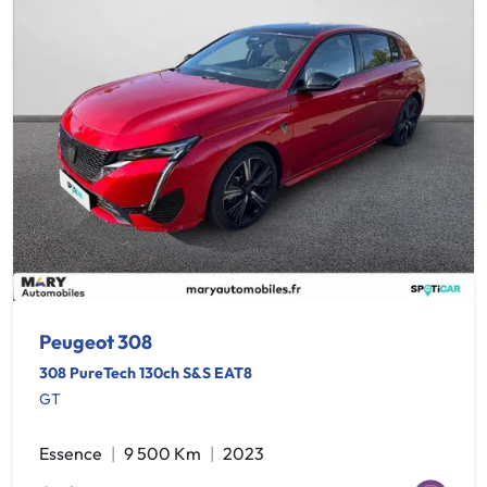
Peugeot 308
308 PureTech 130ch S&S EAT8
GT
Essence
9 500 Km
2023