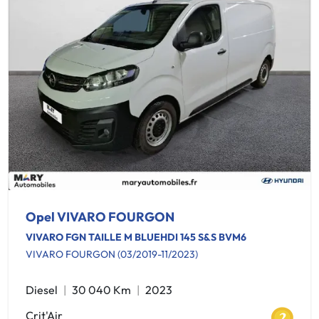
Opel VIVARO FOURGON
VIVARO FGN TAILLE M BLUEHDI 145 S&S BVM6
VIVARO FOURGON (03/2019-11/2023)
Diesel
30 040 Km
2023
Crit'Air