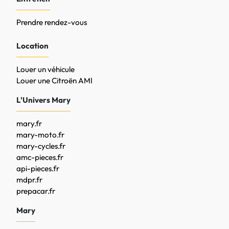
Prendre rendez-vous
Location
Louer un véhicule
Louer une Citroën AMI
L'Univers Mary
mary.fr
mary-moto.fr
mary-cycles.fr
amc-pieces.fr
api-pieces.fr
mdpr.fr
prepacar.fr
Mary