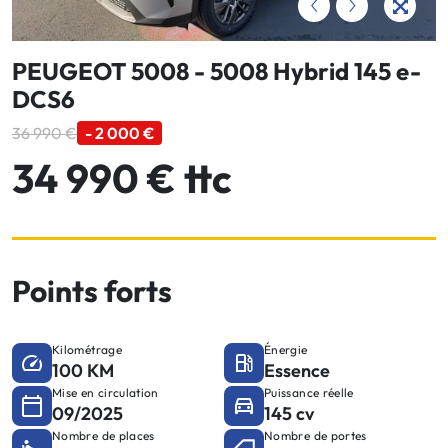
PEUGEOT 5008 - 5008 Hybrid 145 e-
DCS6
36 990 €
- 2 000 €
34 990 € ttc
Points forts
Kilométrage
Énergie
100 KM
Essence
Mise en circulation
Puissance réelle
09/2025
145 cv
Nombre de places
Nombre de portes