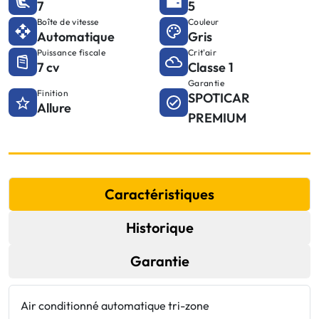
7
5
Boîte de vitesse
Couleur
Automatique
Gris
Puissance fiscale
Crit'air
7 cv
Classe 1
Garantie
Finition
SPOTICAR
Allure
PREMIUM
Caractéristiques
Historique
Garantie
Air conditionné automatique tri-zone
E