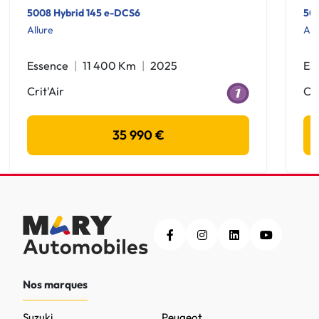
5008 Hybrid 145 e-DCS6
500
Allure
All
Essence
11 400 Km
2025
Es
Crit'Air
Cri
35 990 €
Nos marques
Suzuki
Peugeot