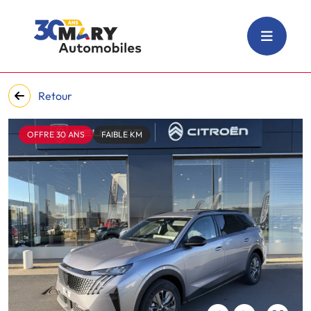
Retour
OFFRE 30 ANS
FAIBLE KM
‹
›