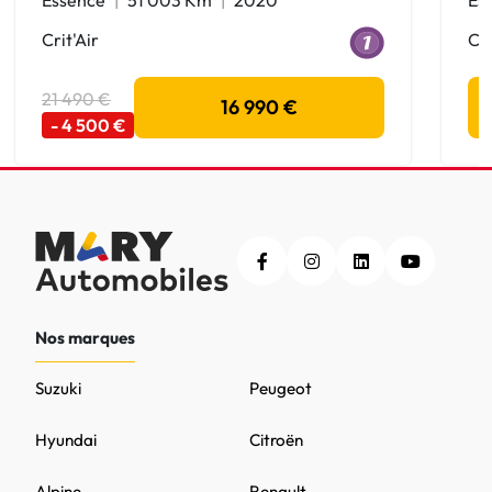
Crit'Air
Cri
21 490 €
16 990 €
- 4 500 €
Nos marques
Suzuki
Peugeot
Hyundai
Citroën
Alpine
Renault