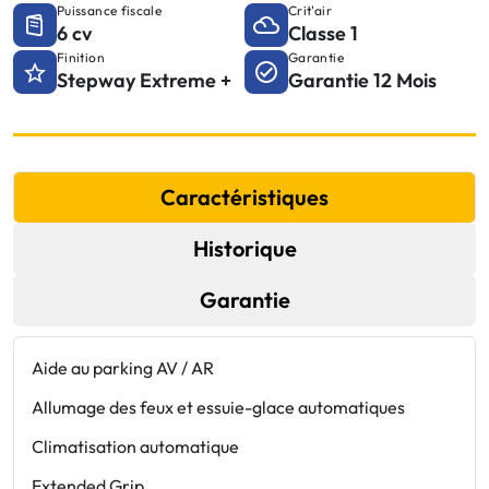
Puissance fiscale
Crit'air
6 cv
Classe 1
Finition
Garantie
Stepway Extreme +
Garantie 12 Mois
Caractéristiques
Historique
Garantie
Aide au parking AV / AR
J
c
Allumage des feux et essuie-glace automatiques
M
Climatisation automatique
n
Extended Grip