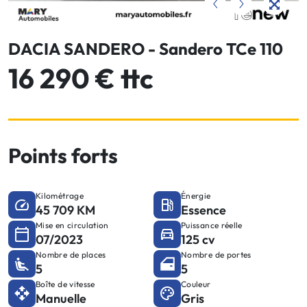
DACIA SANDERO - Sandero TCe 110
16 290 € ttc
Points forts
Kilométrage
Énergie
45 709 KM
Essence
Mise en circulation
Puissance réelle
07/2023
125 cv
Nombre de places
Nombre de portes
5
5
Boîte de vitesse
Couleur
Manuelle
Gris