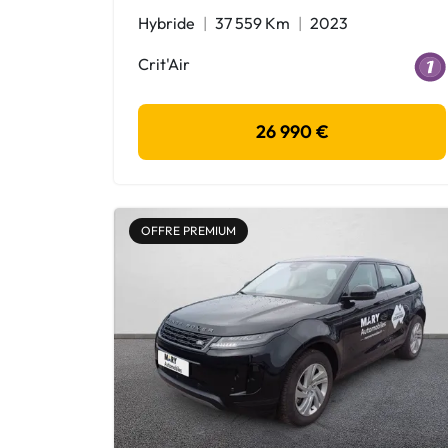
Hybride
37 559 Km
2023
Crit'Air
26 990 €
OFFRE PREMIUM