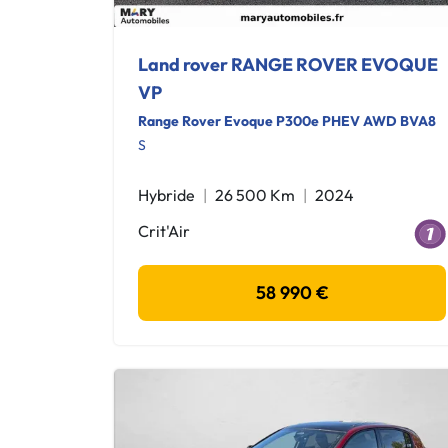
Land rover RANGE ROVER EVOQUE
VP
Range Rover Evoque P300e PHEV AWD BVA8
S
Hybride
26 500 Km
2024
Crit'Air
58 990 €