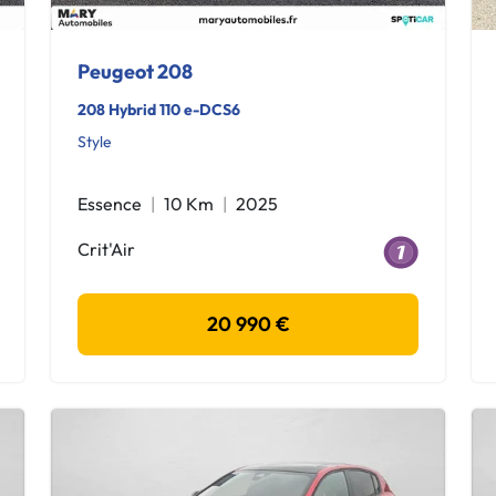
Peugeot 208
208 Hybrid 110 e-DCS6
Style
Essence
10 Km
2025
Crit'Air
20 990 €