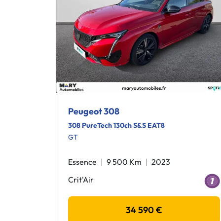
Peugeot 308
308 PureTech 130ch S&S EAT8
GT
Essence
9 500 Km
2023
Crit'Air
34 590 €