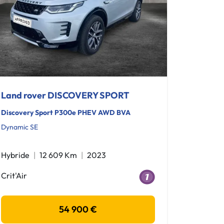
Land rover DISCOVERY SPORT
Discovery Sport P300e PHEV AWD BVA
Dynamic SE
Hybride
12 609 Km
2023
Crit'Air
54 900 €