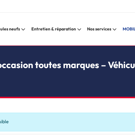
ules neufs
Entretien & réparation
Nos services
MOBIL
occasion toutes marques – Véhicu
nible