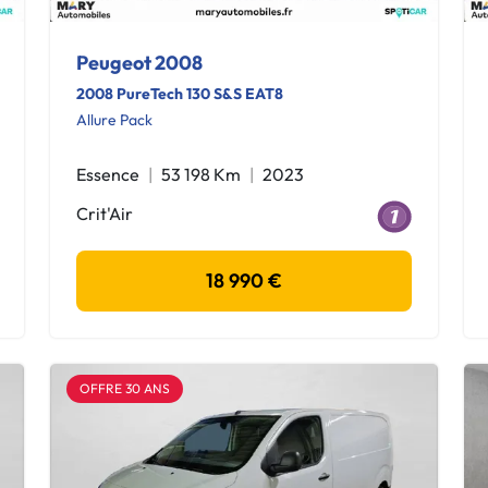
Peugeot 2008
2008 PureTech 130 S&S EAT8
Allure Pack
Essence
53 198 Km
2023
Crit'Air
18 990 €
OFFRE 30 ANS