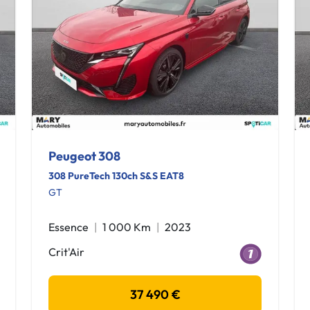
Peugeot 308
308 PureTech 130ch S&S EAT8
GT
Essence
1 000 Km
2023
Crit'Air
37 490 €