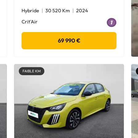
Hybride
30 520 Km
2024
Crit'Air
69 990 €
FAIBLE KM