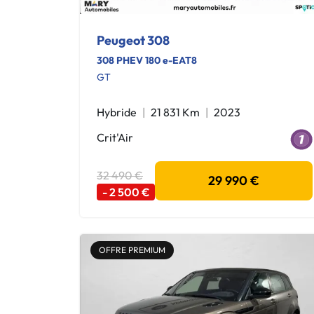
Peugeot 308
308 PHEV 180 e-EAT8
GT
Hybride
21 831 Km
2023
Crit'Air
32 490 €
29 990 €
- 2 500 €
OFFRE PREMIUM