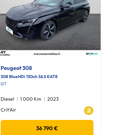
Peugeot 308
308 BlueHDi 130ch S&S EAT8
GT
Diesel
1 000 Km
2023
Crit'Air
36 790 €