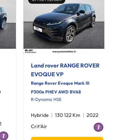
Land rover RANGE ROVER
EVOQUE VP
Range Rover Evoque Mark III
D
P300e PHEV AWD BVA8
R-Dynamic HSE
Hybride
130 122 Km
2022
1
Crit'Air