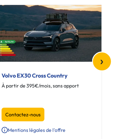
›
Volvo EX30 Cross Country
Volvo E
À partir de 395€/mois, sans apport
À partir
Contactez-nous
Contac
Mentions légales de l'offre
Mentio