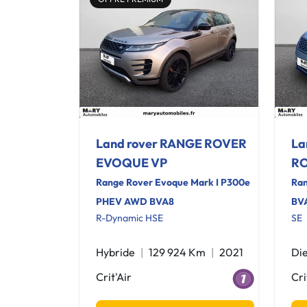
Land rover RANGE ROVER
La
EVOQUE VP
RO
Range Rover Evoque Mark I P300e
Ran
PHEV AWD BVA8
BV
R-Dynamic HSE
SE
Hybride
129 924 Km
2021
Die
Crit'Air
Cri