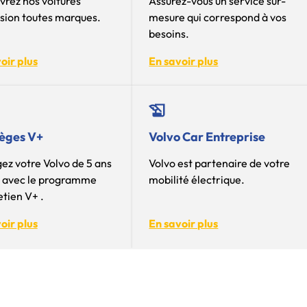
rez nos voitures
Assurez-vous un service sur-
sion toutes marques.
mesure qui correspond à vos
besoins.
oir plus
En savoir plus
lèges V+
Volvo Car Entreprise
ez votre Volvo de 5 ans
Volvo est partenaire de votre
s avec le programme
mobilité électrique.
etien V+ .
oir plus
En savoir plus