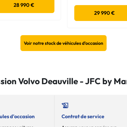
28 990 €
29 990 €
Voir notre stock de véhicules d’occasion
ssion Volvo Deauville - JFC by M
ules d'occasion
Contrat de service