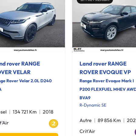
nd rover RANGE
Land rover RANGE
VER VELAR
ROVER EVOQUE VP
ge Rover Velar 2.0L D240
Range Rover Evoque Mark I
A
P200 FLEXFUEL MHEV AW
BVA9
R-Dynamic SE
sel
134 721 Km
2018
Autre
89 856 Km
202
t'Air
Crit'Air