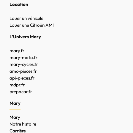
Location
Louer un véhicule
Louer une Citroën AMI
L'Univers Mary
mary.fr
mary-moto.fr
mary-cycles.fr
amc-pieces.fr
api-pieces.fr
mdpr.fr
prepacar.fr
Mary
Mary
Notre histoire
Carrière