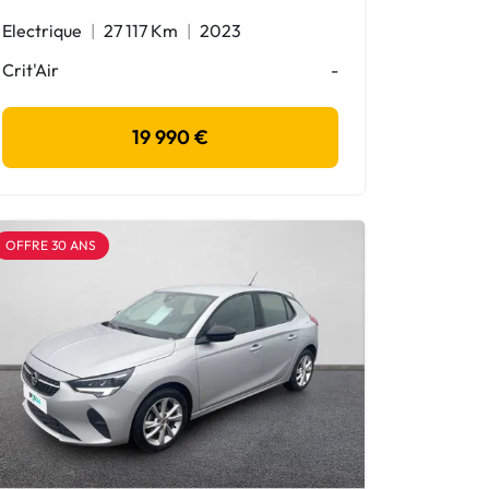
Electrique
27 117 Km
2023
Crit'Air
-
19 990 €
OFFRE 30 ANS