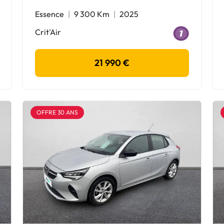
Essence
9 300 Km
2025
Crit'Air
21 990 €
OFFRE 30 ANS