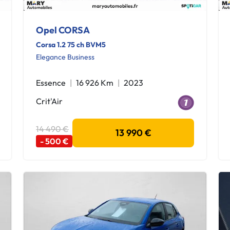
Opel CORSA
Corsa 1.2 75 ch BVM5
Elegance Business
Essence
16 926 Km
2023
Crit'Air
14 490 €
13 990 €
- 500 €