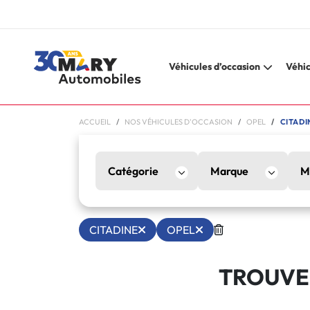
Véhicules d’occasion
Véhic
ACCUEIL
NOS VÉHICULES D'OCCASION
OPEL
CITADI
Catégorie
Marque
M
CITADINE
OPEL
TROUVEZ