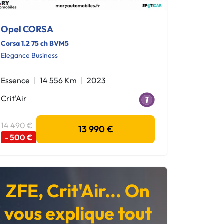
Opel CORSA
Corsa 1.2 75 ch BVM5
Elegance Business
Essence
14 556 Km
2023
Crit'Air
14 490 €
13 990 €
- 500 €
ZFE, Crit'Air... On
vous explique tout