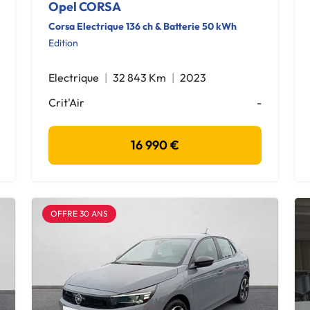
Opel CORSA
Corsa Electrique 136 ch & Batterie 50 kWh
Edition
Electrique
32 843 Km
2023
Crit'Air
-
16 990 €
OFFRE 30 ANS