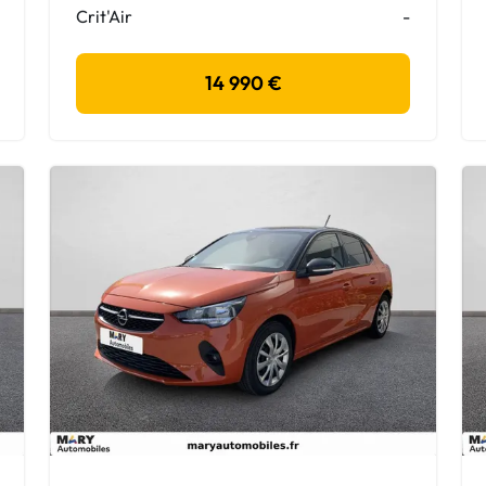
Crit'Air
-
14 990 €