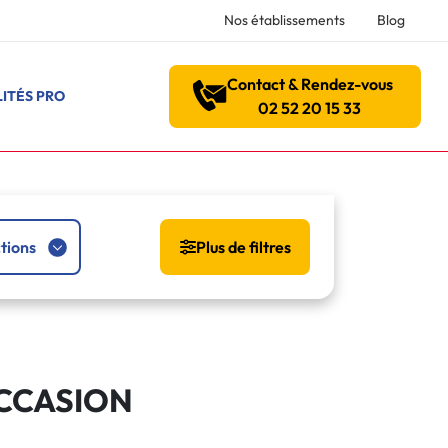
Nos établissements
Blog
Contact & Rendez-vous
ITÉS PRO
02 52 20 15 33
tions
Plus de filtres
OCCASION