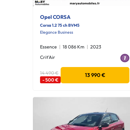
Opel CORSA
Corsa 1.2 75 ch BVM5
Elegance Business
Essence
18 086 Km
2023
Crit'Air
14 490 €
13 990 €
- 500 €