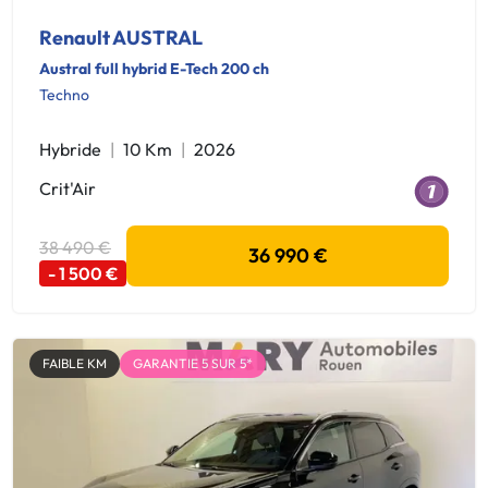
Renault AUSTRAL
Austral full hybrid E-Tech 200 ch
Techno
Hybride
10 Km
2026
Crit'Air
38 490 €
36 990 €
- 1 500 €
FAIBLE KM
GARANTIE 5 SUR 5*