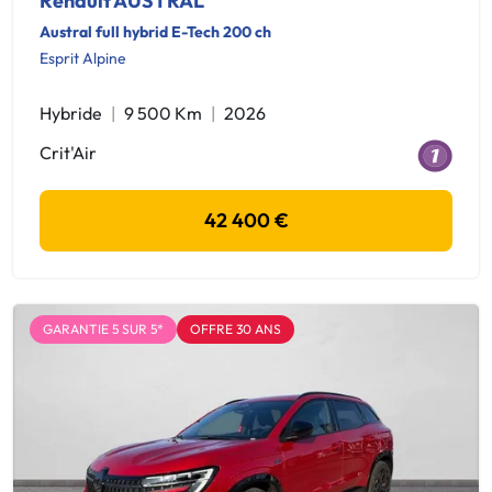
Renault AUSTRAL
Austral full hybrid E-Tech 200 ch
Esprit Alpine
Hybride
9 500 Km
2026
Crit'Air
42 400 €
GARANTIE 5 SUR 5*
OFFRE 30 ANS