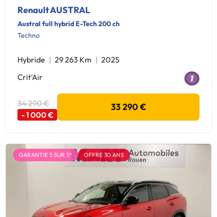
Renault AUSTRAL
Austral full hybrid E-Tech 200 ch
Techno
Hybride
29 263 Km
2025
Crit'Air
34 290 €
33 290 €
- 1 000 €
GARANTIE 5 SUR 5*
OFFRE 30 ANS