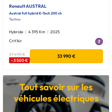
Renault AUSTRAL
Austral full hybrid E-Tech 200 ch
Techno
Hybride
4 395 Km
2025
Crit'Air
37 490 €
33 990 €
- 3 500 €
Tout savoir sur les
véhicules électriques