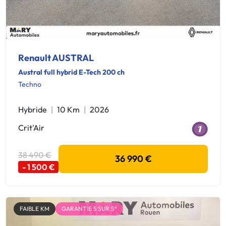
Renault AUSTRAL
Austral full hybrid E-Tech 200 ch
Techno
Hybride
10 Km
2026
Crit'Air
38 490 €
36 990 €
- 1 500 €
FAIBLE KM
GARANTIE 5 SUR 5*