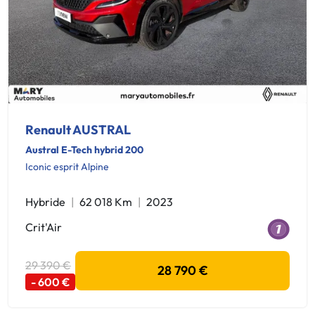
Renault AUSTRAL
Austral E-Tech hybrid 200
Iconic esprit Alpine
Hybride
62 018 Km
2023
Crit'Air
29 390 €
28 790 €
- 600 €