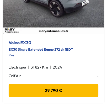
Volvo EX30
EX30 Single Extended Range 272 ch 1EDT
Plus
Electrique
31 827 Km
2024
Crit'Air
-
29 790 €