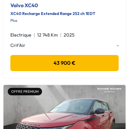
Volvo XC40
XC40 Recharge Extended Range 252 ch 1EDT
Plus
Electrique
12 748 Km
2025
Crit'Air
-
43 900 €
OFFRE PREMIUM