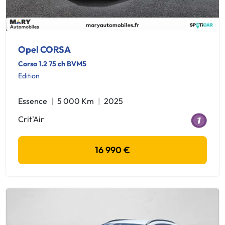
Opel CORSA
Corsa 1.2 75 ch BVM5
Edition
Essence
5 000 Km
2025
Crit'Air
16 990 €