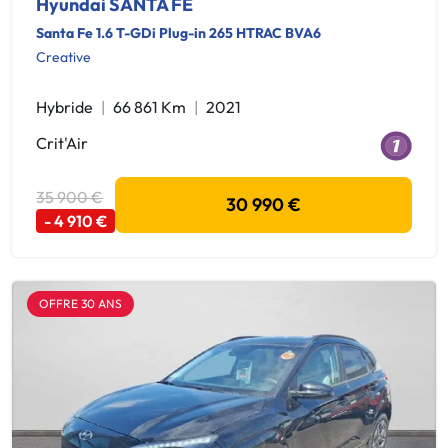
Hyundai SANTA FE
Santa Fe 1.6 T-GDi Plug-in 265 HTRAC BVA6
Creative
Hybride
66 861 Km
2021
Crit'Air
35 900 €
30 990 €
- 4 910 €
OFFRE 30 ANS