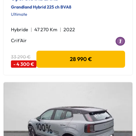
Grandland Hybrid 225 ch BVA8
Ultimate
Hybride
47 270 Km
2022
Crit'Air
33 290 €
28 990 €
- 4 300 €