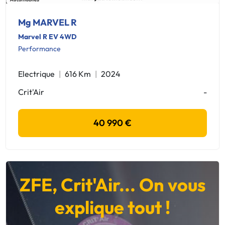
Mg MARVEL R
Marvel R EV 4WD
Performance
Electrique
616 Km
2024
Crit'Air
-
40 990 €
ZFE, Crit'Air... On vous
explique tout !