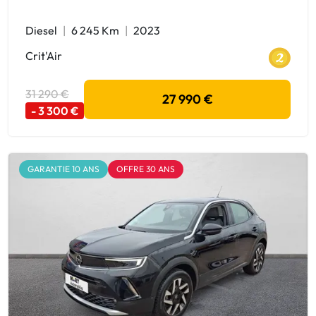
Diesel
6 245 Km
2023
Crit'Air
31 290 €
27 990 €
- 3 300 €
GARANTIE 10 ANS
OFFRE 30 ANS