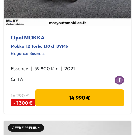
Opel MOKKA
Mokka 1.2 Turbo 130 ch BVM6
Elegance Business
Essence
59 900 Km
2021
Crit'Air
16 290 €
14 990 €
- 1 300 €
OFFRE PREMIUM