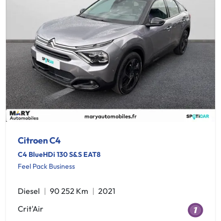
Citroen C4
C4 BlueHDi 130 S&S EAT8
Feel Pack Business
Diesel
90 252 Km
2021
Crit'Air