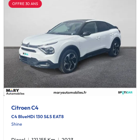
OFFRE 30 ANS
Citroen C4
C4 BlueHDi 130 S&S EAT8
Shine
Diesel
121 155 Km
2023