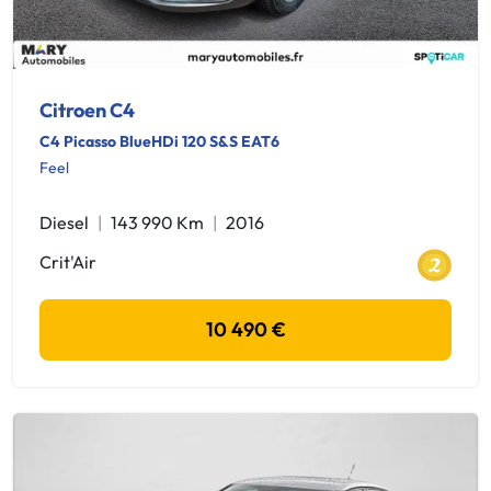
Citroen C4
C4 Picasso BlueHDi 120 S&S EAT6
Feel
Diesel
143 990 Km
2016
Crit'Air
10 490 €