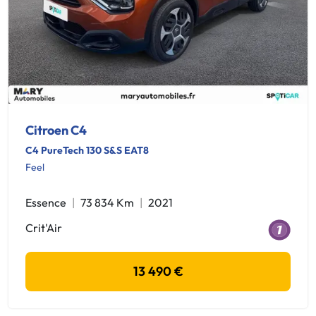
Citroen C4
C4 PureTech 130 S&S EAT8
Feel
Essence
73 834 Km
2021
Crit'Air
13 490 €