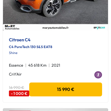
Citroen C4
C4 PureTech 130 S&S EAT8
Shine
Essence
45 618 Km
2021
Crit'Air
16 990 €
15 990 €
- 1 000 €