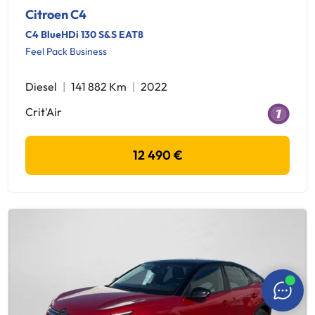
Citroen C4
C4 BlueHDi 130 S&S EAT8
Feel Pack Business
Diesel
141 882 Km
2022
Crit'Air
12 490 €