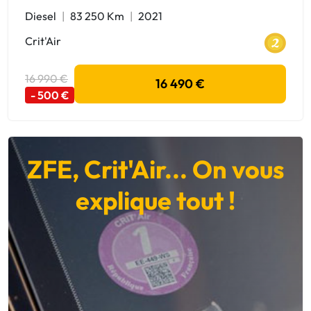
Diesel
83 250 Km
2021
Crit'Air
16 990 €
16 490 €
- 500 €
ZFE, Crit'Air... On vous
explique tout !