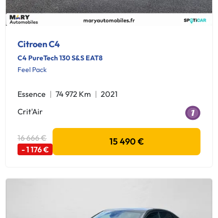
Citroen C4
C4 PureTech 130 S&S EAT8
Feel Pack
Essence
74 972 Km
2021
Crit'Air
16 666 €
15 490 €
- 1 176 €