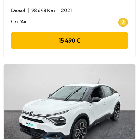
Diesel
98 698 Km
2021
Crit'Air
15 490 €