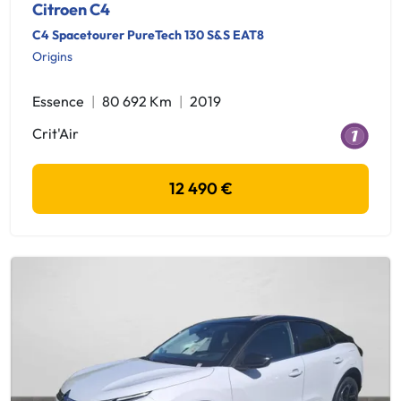
Citroen C4
C4 Spacetourer PureTech 130 S&S EAT8
Origins
Essence
80 692 Km
2019
Crit'Air
12 490 €