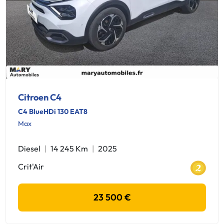
Citroen C4
C4 BlueHDi 130 EAT8
Max
Diesel
14 245 Km
2025
Crit'Air
23 500 €