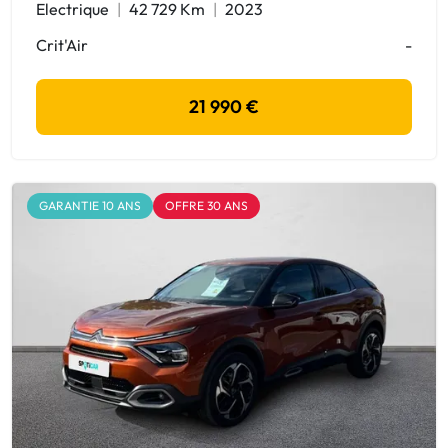
Electrique
42 729 Km
2023
Crit'Air
-
21 990 €
GARANTIE 10 ANS
OFFRE 30 ANS