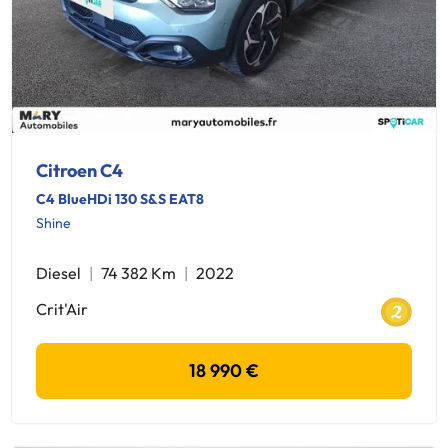
Citroen C4
C4 BlueHDi 130 S&S EAT8
Shine
Diesel
74 382 Km
2022
Crit'Air
18 990 €