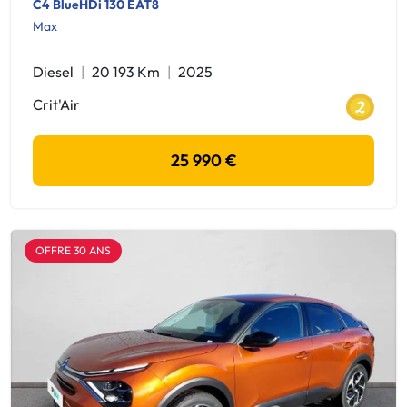
C4 BlueHDi 130 EAT8
Max
Diesel
20 193 Km
2025
Crit'Air
25 990 €
OFFRE 30 ANS