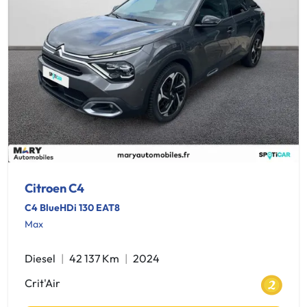
Citroen C4
C4 BlueHDi 130 EAT8
Max
Diesel
42 137 Km
2024
Crit'Air