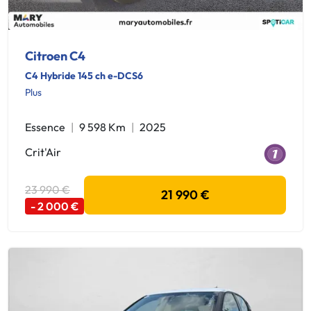
Citroen C4
C4 Hybride 145 ch e-DCS6
Plus
Essence
9 598 Km
2025
Crit'Air
23 990 €
21 990 €
- 2 000 €