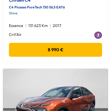
Citroen C4
C4 Picasso PureTech 130 S&S EAT6
Shine
Essence
131 623 Km
2017
Crit'Air
8 990 €