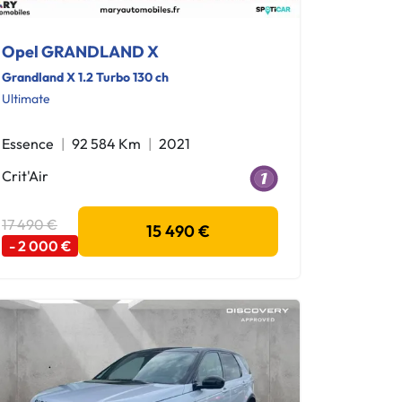
Opel GRANDLAND X
Grandland X 1.2 Turbo 130 ch
Ultimate
Essence
92 584 Km
2021
Crit'Air
17 490 €
15 490 €
- 2 000 €