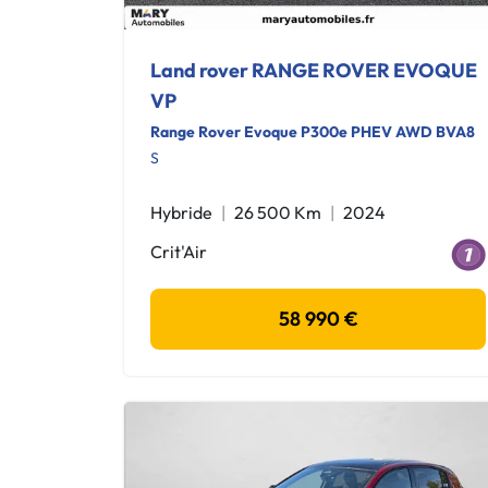
Land rover RANGE ROVER EVOQUE
VP
Range Rover Evoque P300e PHEV AWD BVA8
S
Hybride
26 500 Km
2024
Crit'Air
58 990 €