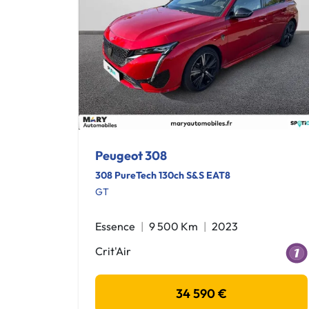
Peugeot 308
308 PureTech 130ch S&S EAT8
GT
Essence
9 500 Km
2023
Crit'Air
34 590 €