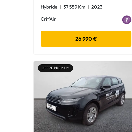
Hybride
37 559 Km
2023
Crit'Air
26 990 €
OFFRE PREMIUM