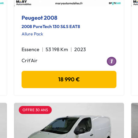
Peugeot 2008
2008 PureTech 130 S&S EAT8
Allure Pack
Essence
53 198 Km
2023
Crit'Air
18 990 €
OFFRE 30 ANS