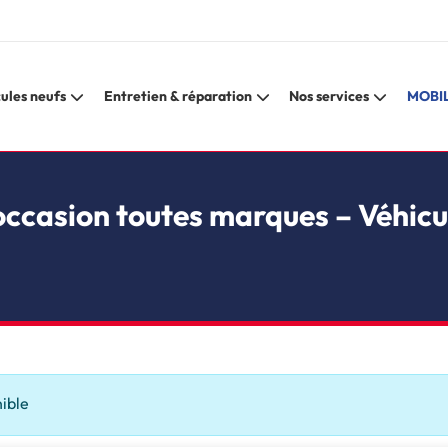
ules neufs
Entretien & réparation
Nos services
MOBIL
occasion toutes marques – Véhicu
nible