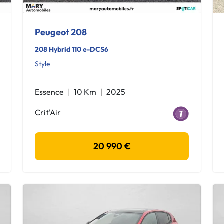
Peugeot 208
208 Hybrid 110 e-DCS6
Style
Essence
10 Km
2025
Crit'Air
20 990 €