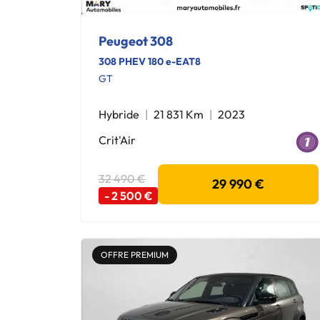
Peugeot 308
308 PHEV 180 e-EAT8
GT
Hybride
21 831 Km
2023
Crit'Air
32 490 €
29 990 €
- 2 500 €
OFFRE PREMIUM