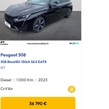
Peugeot 308
308 BlueHDi 130ch S&S EAT8
GT
Diesel
1 000 Km
2023
Crit'Air
36 790 €