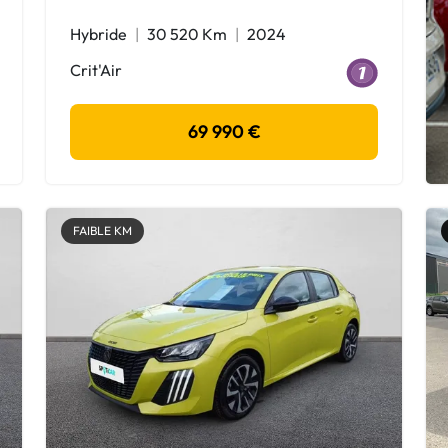
Hybride
30 520 Km
2024
Crit'Air
69 990 €
FAIBLE KM