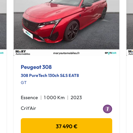
Peugeot 308
308 PureTech 130ch S&S EAT8
GT
Essence
1 000 Km
2023
Crit'Air
37 490 €