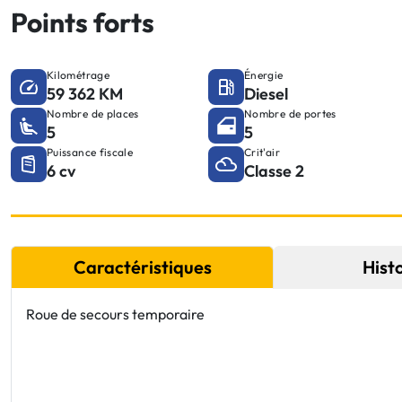
Points forts
Kilométrage
Énergie
59 362 KM
Diesel
Nombre de places
Nombre de portes
5
5
Puissance fiscale
Crit'air
6 cv
Classe 2
Caractéristiques
Hist
Roue de secours temporaire