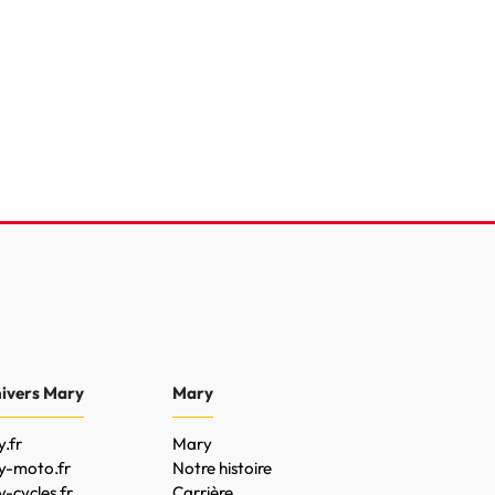
27 487 Km
2019
 €
19 990 €
0 €
nivers Mary
Mary
.fr
Mary
y-moto.fr
Notre histoire
-cycles.fr
Carrière