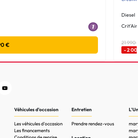
Diesel
Crit'Air
21 990
90 €
- 2 00
Véhicules d'occasion
Entretien
L'U
Les véhicules d'occasion
Prendre rendez-vous
mary
Les financements
mar
Conditions de reprise
mary
Location