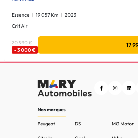
Essence
19 057 Km
2023
Crit'Air
20 990 €
17 9
- 3 000 €
Nos marques
Peugeot
DS
MG Motor