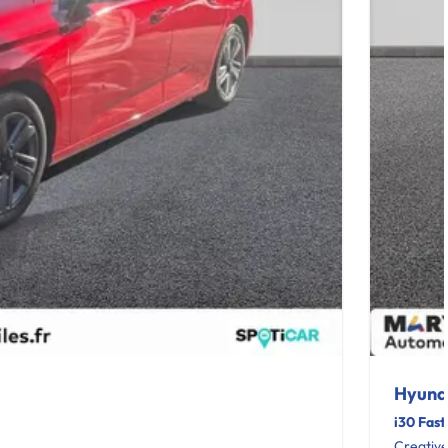
Hyund
i30 Fast
Creativ