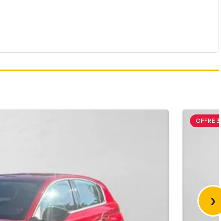
OFFRE 3
›