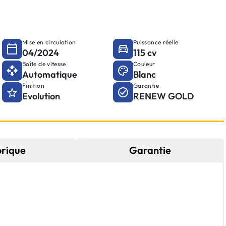
Mise en circulation
Puissance réelle
04/2024
115 cv
Boîte de vitesse
Couleur
Automatique
Blanc
Finition
Garantie
Evolution
RENEW GOLD
orique
Garantie