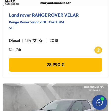
Land rover RANGE ROVER VELAR
Range Rover Velar 2.0L D240 BVA
SE
Diesel
134 721 Km
2018
Crit'Air
28 990 €