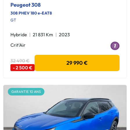
Peugeot 308
308 PHEV 180 e-EAT8
GT
Hybride
21 831 Km
2023
Crit'Air
32 490 €
29 990 €
- 2 500 €
GARANTIE 10 ANS