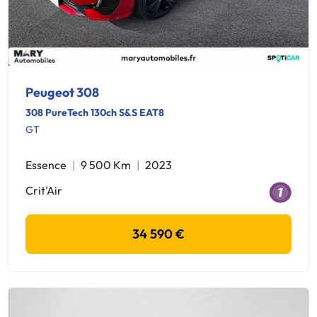
Peugeot 308
308 PureTech 130ch S&S EAT8
GT
Essence
9 500 Km
2023
Crit'Air
34 590 €