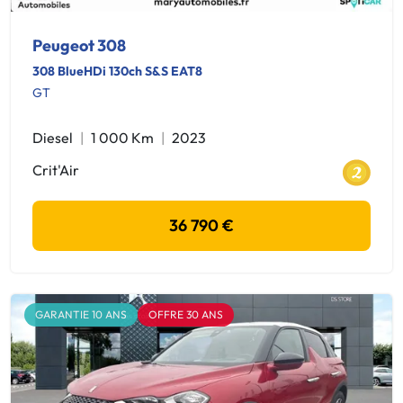
Peugeot 308
308 BlueHDi 130ch S&S EAT8
GT
Diesel
1 000 Km
2023
Crit'Air
36 790 €
GARANTIE 10 ANS
OFFRE 30 ANS