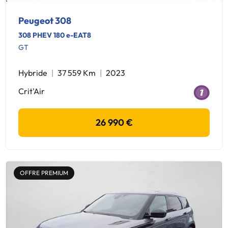
Peugeot 308
308 PHEV 180 e-EAT8
GT
Hybride
37 559 Km
2023
Crit'Air
26 990 €
OFFRE PREMIUM