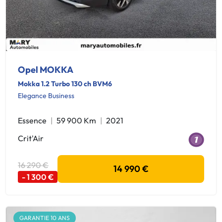
Opel MOKKA
Mokka 1.2 Turbo 130 ch BVM6
Elegance Business
Essence
59 900 Km
2021
Crit'Air
16 290 €
14 990 €
- 1 300 €
GARANTIE 10 ANS