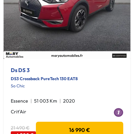
Ds DS 3
DS3 Crossback PureTech 130 EAT8
So Chic
Essence
51 003 Km
2020
Crit'Air
21 490 €
16 990 €