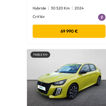
Hybride
30 520 Km
2024
Crit'Air
69 990 €
FAIBLE KM