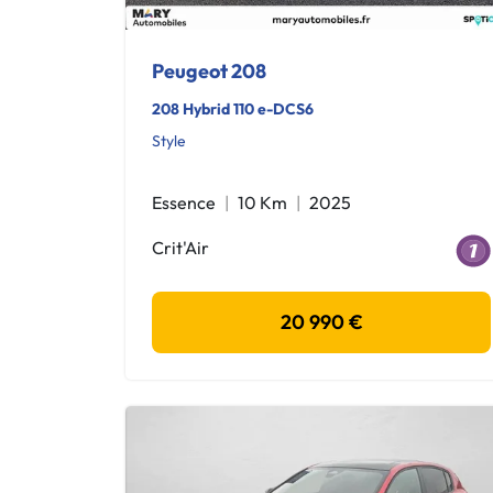
Peugeot 208
208 Hybrid 110 e-DCS6
Style
Essence
10 Km
2025
Crit'Air
20 990 €