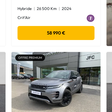
Hybride
26 500 Km
2024
Crit'Air
58 990 €
OFFRE PREMIUM