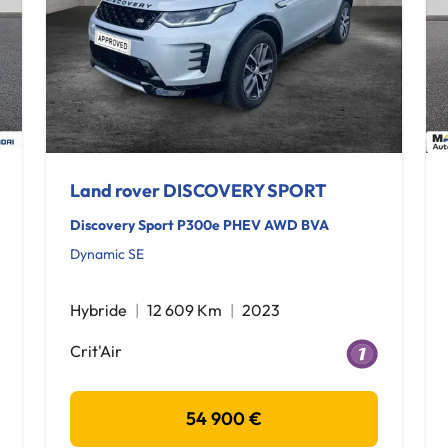
Land rover DISCOVERY SPORT
Discovery Sport P300e PHEV AWD BVA
Dynamic SE
Hybride
12 609 Km
2023
Crit'Air
54 900 €