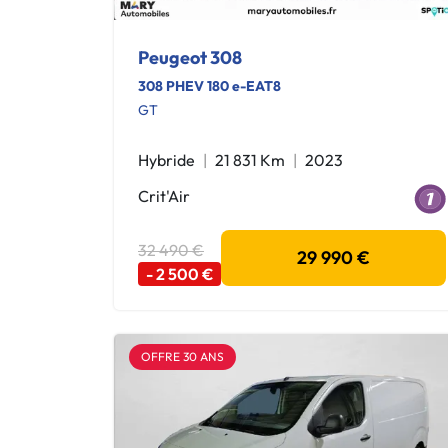
Peugeot 308
308 PHEV 180 e-EAT8
GT
Hybride
21 831 Km
2023
Crit'Air
32 490 €
29 990 €
- 2 500 €
OFFRE 30 ANS