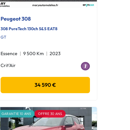
Peugeot 308
308 PureTech 130ch S&S EAT8
GT
Essence
9 500 Km
2023
Crit'Air
34 590 €
GARANTIE 10 ANS
OFFRE 30 ANS