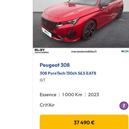
Peugeot 308
308 PureTech 130ch S&S EAT8
GT
Essence
1 000 Km
2023
Crit'Air
37 490 €