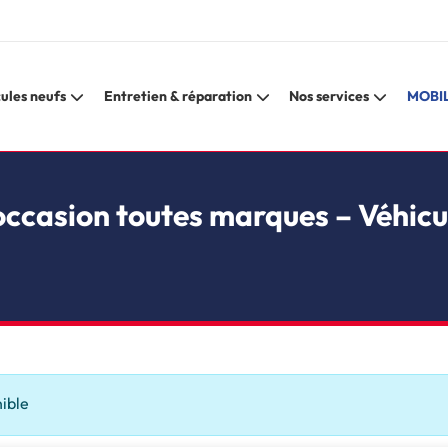
ules neufs
Entretien & réparation
Nos services
MOBIL
occasion toutes marques – Véhicu
nible