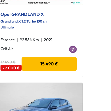
Opel GRANDLAND X
Grandland X 1.2 Turbo 130 ch
Ultimate
Essence
92 584 Km
2021
Crit'Air
17 490 €
15 490 €
- 2 000 €