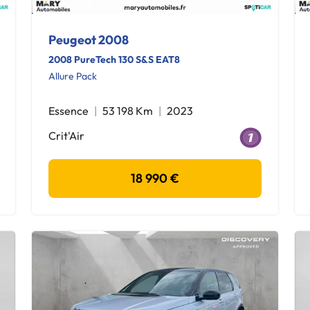
Peugeot 2008
2008 PureTech 130 S&S EAT8
Allure Pack
Essence
53 198 Km
2023
Crit'Air
18 990 €