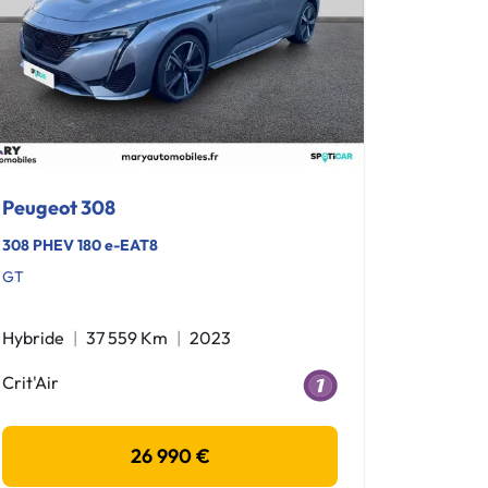
Peugeot 308
308 PHEV 180 e-EAT8
GT
Hybride
37 559 Km
2023
Crit'Air
26 990 €