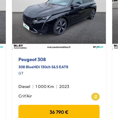
Peugeot 308
308 BlueHDi 130ch S&S EAT8
GT
Diesel
1 000 Km
2023
Crit'Air
36 790 €