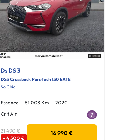
Ds DS 3
DS3 Crossback PureTech 130 EAT8
So Chic
Essence
51 003 Km
2020
Crit'Air
21 490 €
16 990 €
- 4 500 €